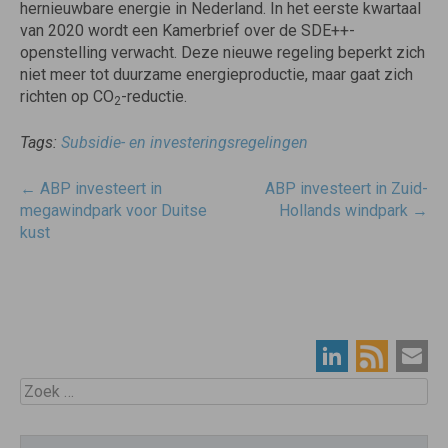
hernieuwbare energie in Nederland. In het eerste kwartaal
van 2020 wordt een Kamerbrief over de SDE++-
openstelling verwacht. Deze nieuwe regeling beperkt zich
niet meer tot duurzame energieproductie, maar gaat zich
richten op CO
-reductie.
2
Tags:
Subsidie- en investeringsregelingen
Post
←
ABP investeert in
ABP investeert in Zuid-
navigatie
megawindpark voor Duitse
Hollands windpark
→
kust
Zoek