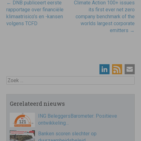
Post
←
DNB publiceert eerste
Climate Action 100+ issues
navigatie
rapportage over financiële
its first ever net zero
klimaatrisico’s en -kansen
company benchmark of the
volgens TCFD
worlds largest corporate
emitters
→
Zoek
Gerelateerd nieuws
ING BeleggersBarometer: Positieve
ontwikkeling…
Banken scoren slechter op
duurzaamheidsbeleid,…