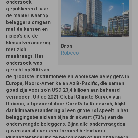
onderzoek
gepubliceerd naar
de manier waarop
beleggers omgaan
met de kansen en
risico’s die de
klimaatverandering
Bron
met zich
Robeco
meebrengt. Het
onderzoek was
gericht op 300 van
de grootste institutionele en wholesale beleggers in
Europa, Noord-Amerika en Azië-Pacific, die samen
goed zijn voor zo’n USD 23,4 biljoen aan beheerd
vermogen. Uit de 2021 Global Climate Survey van
Robeco, uitgevoerd door CoreData Research, blijkt
dat klimaatverandering al een grote rol speelt in het
beleggingsbeleid van bijna driekwart (73%) van de
ondervraagde beleggers. Bijna alle ondervraagden
gaven aan al over een formeel beleid voor
klimaatverandering te beschikken of het onderwerp