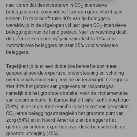
naar voren dat desinvesteren in CO
-intensieve
2
beleggingen de komende vijf jaar een grote vlucht gaat
nemen. En toch heeft ruim 40% van de beleggers
wereldwijd in de afgelopen vijf jaar geen CO
-intensieve
2
beleggingen van de hand gedaan. Naar verwachting daalt
dit cijfer de komende vijf jaar naar slechts 19% voor
institutionele beleggers en naar 25% voor wholesale
beleggers.
Tegelijkertijd is er een duidelijke behoefte aan meer
gespecialiseerde expertise, ondersteuning en scholing
over klimaatverandering. Van de ondervraagde beleggers
ziet 44% het gebrek aan gegevens en rapportages
namelijk als het grootste obstakel voor de implementatie
van decarbonisatie. In Europa ligt dit cijfer zelfs nog hoger
(58%). In de regio Azië-Pacific is het tekort aan geschikte
CO
-arme beleggingsstrategieën het grootste punt van
2
zorg (54%) en in Noord-Amerika zien beleggers het
gebrek aan interne expertise over decarbonisatie als de
grootste uitdaging (45%).