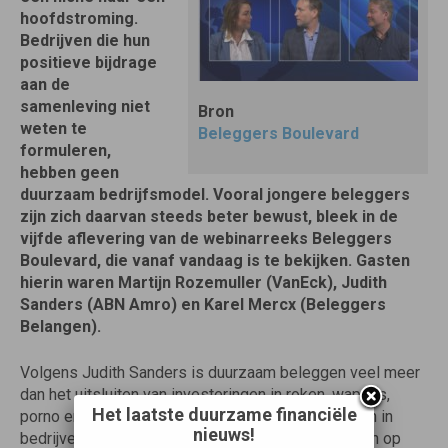
hoofdstroming.
Bedrijven die hun
positieve bijdrage
aan de
samenleving niet
Bron
weten te
Beleggers Boulevard
formuleren,
hebben geen
duurzaam bedrijfsmodel. Vooral jongere beleggers
zijn zich daarvan steeds beter bewust, bleek in de
vijfde aflevering van de webinarreeks Beleggers
Boulevard, die vanaf vandaag is te bekijken. Gasten
hierin waren Martijn Rozemuller (VanEck), Judith
Sanders (ABN Amro) en Karel Mercx (Beleggers
Belangen).
Volgens Judith Sanders is duurzaam beleggen veel meer
dan het uitsluiten van investeringen in roken, wapens,
Het laatste duurzame financiële
porno en gokken. “De volgende stap is te beleggen in
nieuws!
bedrijven die juist wél een positieve impact hebben op