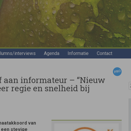
lumns/interviews
Agenda
Informatie
Contact
ef aan informateur – “Nieuw
Z
r regie en snelheid bij
imaatakkoord van
 een stevige