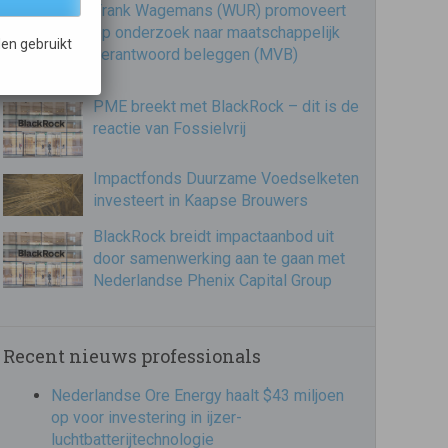
Frank Wagemans (WUR) promoveert
op onderzoek naar maatschappelijk
en gebruikt
verantwoord beleggen (MVB)
PME breekt met BlackRock – dit is de
reactie van Fossielvrij
Impactfonds Duurzame Voedselketen
investeert in Kaapse Brouwers
BlackRock breidt impactaanbod uit
door samenwerking aan te gaan met
Nederlandse Phenix Capital Group
Recent nieuws professionals
Nederlandse Ore Energy haalt $43 miljoen
op voor investering in ijzer-
luchtbatterijtechnologie