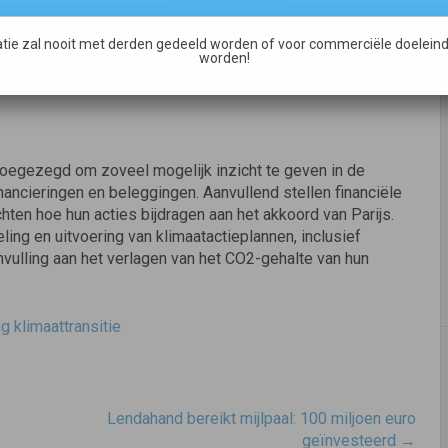
portagemethode voor het bedrijfsleven, waarbij privacy
deze data wel kan koppelen aan financieringen en
tie zal nooit met derden gedeeld worden of voor commerciële doeleind
worden!
anciering.
toegezegd om zoveel mogelijk inzicht te geven in de
nancieringen en beleggingen. Aanvullend stellen financiële
hten hoe hun acties bijdragen aan het akkoord van Parijs.
ling en uitvoering van klimaatactieplannen, inclusief
nvulling aan het verlagen van het CO2-gehalte van hun
g klimaattransitie
Lendahand bereikt mijlpaal: 100 miljoen euro
geïnvesteerd
→