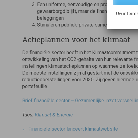
Een uniforme, eenvoudige en proportionele rap
gewaarborgd blijft, maar de financiële sector 
Uw informa
beleggingen
Stimuleren publiek-private samenwerking in fin
Actieplannen voor het klimaat
De financiële sector heeft in het Klimaatcommitment 
ontwikkeling van het CO2-gehalte van hun relevante fi
instellingen klimaatactieplannen op waarmee ze toelic
De meeste instellingen zijn al gestart met de ontwikke
reductiedoelstellingen voor 2030. Zij geven hiermee i
portefeuille.
Brief financiële sector – Gezamenlijke inzet versnellin
Tags:
Klimaat & Energie
Post
←
Financiële sector lanceert klimaatwebsite