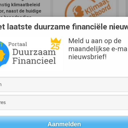
stig klimaatbeleid
r, naast de huidige
 de broodnodige
kende partijen onder
t laatste duurzame financiële nieu
– Dutch Fund and
andse Vereniging
Meld u aan op de
d van Verzekeraars –
Bron
maandelijkse e-mai
NVB
nieuwsbrief!
en van de financiële sector om het CO2-gehalte van
et toekomstig kabinet op om in te zetten op de volgende
le transitiepaden met tussentijdse doelen om duidelijke
elateerde data die inzicht bieden in de emissies van