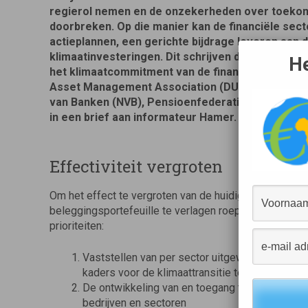
regierol nemen en de onzekerheden over toekom
doorbreken. Op die manier kan de financiële secto
actieplannen, een gerichte bijdrage leveren aan
klimaatinvesteringen. Dit schrijven de samenwer
He
het klimaatcommitment van de financiële sector 
Asset Management Association (DUFAS), Nederl
van Banken (NVB), Pensioenfederatie en Verbon
in een brief aan informateur Hamer.
Effectiviteit vergroten
Om het effect te vergroten van de huidige inspanning
beleggingsportefeuille te verlagen roept de sector h
prioriteiten:
Vaststellen van per sector uitgewerkte nationa
kaders voor de klimaattransitie te scheppen.
De ontwikkeling van en toegang tot klimaat ger
bedrijven en sectoren