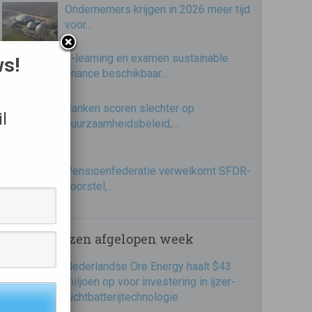
Ondernemers krijgen in 2026 meer tijd
voor…
E-learning en examen sustainable
ws!
finance beschikbaar…
Banken scoren slechter op
l
duurzaamheidsbeleid,…
Pensioenfederatie verwelkomt SFDR-
voorstel,…
Meest gelezen afgelopen week
Nederlandse Ore Energy haalt $43
miljoen op voor investering in ijzer-
luchtbatterijtechnologie