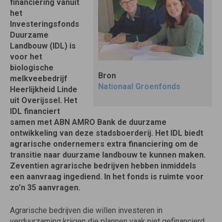
financiering vanuit
het
Investeringsfonds
Duurzame
Landbouw (IDL) is
voor het
biologische
Bron
melkveebedrijf
Nationaal Groenfonds
Heerlijkheid Linde
uit Overijssel. Het
IDL financiert
samen met ABN AMRO Bank de duurzame
ontwikkeling van deze stadsboerderij. Het IDL biedt
agrarische ondernemers extra financiering om de
transitie naar duurzame landbouw te kunnen maken.
Zeventien agrarische bedrijven hebben inmiddels
een aanvraag ingediend. In het fonds is ruimte voor
zo’n 35 aanvragen.
Agrarische bedrijven die willen investeren in
verduurzaming krijgen die plannen vaak niet gefinancierd