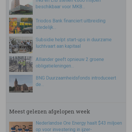
ING en EIB stellen €800 miljoen
beschikbaar voor MKB…
Triodos Bank financiert uitbreiding
stedelijk…
Subsidie helpt start-ups in duurzame
luchtvaart aan kapitaal
Alliander geeft opnieuw 2 groene
obligatieleningen…
BNG Duurzaamheidsfonds introduceert
de…
Meest gelezen afgelopen week
Nederlandse Ore Energy haalt $43 miljoen
op voor investering in ijzer-