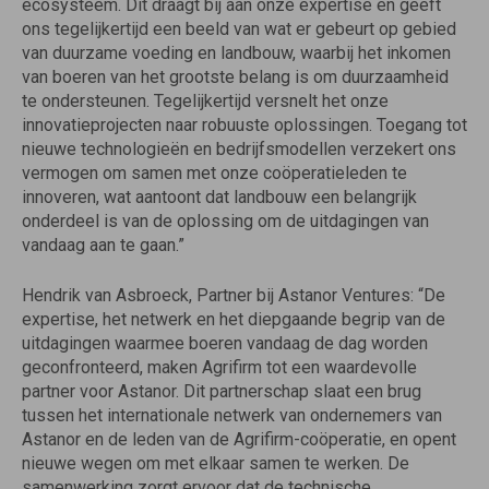
ecosysteem. Dit draagt bij aan onze expertise en geeft
ons tegelijkertijd een beeld van wat er gebeurt op gebied
van duurzame voeding en landbouw, waarbij het inkomen
van boeren van het grootste belang is om duurzaamheid
te ondersteunen. Tegelijkertijd versnelt het onze
innovatieprojecten naar robuuste oplossingen. Toegang tot
nieuwe technologieën en bedrijfsmodellen verzekert ons
vermogen om samen met onze coöperatieleden te
innoveren, wat aantoont dat landbouw een belangrijk
onderdeel is van de oplossing om de uitdagingen van
vandaag aan te gaan.”
Hendrik van Asbroeck, Partner bij Astanor Ventures: “De
expertise, het netwerk en het diepgaande begrip van de
uitdagingen waarmee boeren vandaag de dag worden
geconfronteerd, maken Agrifirm tot een waardevolle
partner voor Astanor. Dit partnerschap slaat een brug
tussen het internationale netwerk van ondernemers van
Astanor en de leden van de Agrifirm-coöperatie, en opent
nieuwe wegen om met elkaar samen te werken. De
samenwerking zorgt ervoor dat de technische