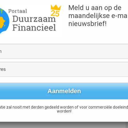
. Wellness
Meld u aan op de
o te verbreden en de
 manier is het
maandelijkse e-mai
ge visvangst
nieuwsbrief!
 het namelijk niet
Partner
 uit algen.
 “We zijn al goed op
ktleider en in
totale omega-3-markt is
ebben dus nog een lange weg te gaan om ons doel te
 ondernemen stappen naar de andere continenten. Daarnaast
 voor krillolie gelanceerd, onder de naam Vrill Omega-3.
ntaardige alternatieven voor vis in het algemeen. Het eten
 vis ook uit plantaardig bron te verkrijgen zijn. Dit geldt ook
tie zal nooit met derden gedeeld worden of voor commerciële doeleind
worden!