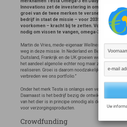
merknamen Testa Omega-3 en Daily Supplements
Innovations zet de investering in om het portfoli
groei van de twee merken te versnellen. Op deze
bedrijf in staat de missie – voor 2035 alle onnodi
voorkomen – kracht bij te zetten. Voor omega-3 is
nodig om vissen te vangen, omega-3 komt immers
Martin de Vries, mede-eigenaar Wellness Innovations:
weg in deze missie. In Nederland en België zijn wemar
Duitsland, Frankrijk en de UK groeien we flink. In de 
het aandeel algenolie echter nog maar zo’n 5%, we h
realiseren. Groei is daarom noodzakelijk en daarvoor
verbreden we ons portfolio.”
Onder het merk Testa is onlangs een vegan alternatief
Daarnaast is het bedrijf bezig de ontwikkeling van pla
van het dier is in principe onnodig als de nutriënten uit
Uw informa
voor verzorgingsproducten.
Crowdfunding