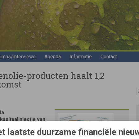
umns/interviews
Agenda
Informatie
Contact
nolie-producten haalt 1,2
ekomst
Z
ia
apitaalinjectie van
Almere brengt
t laatste duurzame financiële nieu
op de markt onder de