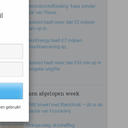
Recordcrowdfunding: ‘kaas zonder
koe’ van Those…
l
Fastned haalt meer dan 32 miljoen
euro op in…
NextEnergy haalt €7 miljoen
groeifinanciering op…
Fastned haalt meer dan €36 mln op in
obligatie-uitgifte
Meest gelezen afgelopen week
PME breekt met BlackRock – dit is de
en gebruikt
reactie van Fossielvrij
Prinsjesdag: afschaffing