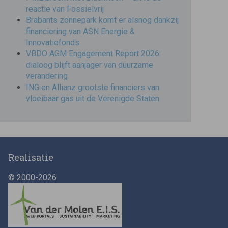
reactie van Fossielvrij
Brabants zonnepark komt er alsnog dankzij
financiering van ASN Energie &
Innovatiefonds
VBDO AGM Engagement Report 2026:
dialoog blijft aanjager van duurzame
verandering
ING en Allianz grootste financiers van
vloeibaar gas uit de Verenigde Staten
Realisatie
© 2000-2026