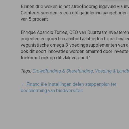
Binnen drie weken is het streefbedrag ingevuld via i
Geïnteresseerden is een obligatielening aangeboden 
van 5 procent.
Enrique Aparicio Torres, CEO van DuurzaamInvesteren.
projecten en groei hun aanbod aanbieden bij particul
veganistische omega-3 voedingssupplementen van alg
ook dit soort innovaties worden omarmd door invest
toekomst ook op dit vlak versnelt.”
Tags:
Crowdfunding & Sharefunding
,
Voeding & Land
Post
←
Financiële instellingen delen stappenplan ter
navigatie
bescherming van biodiversiteit