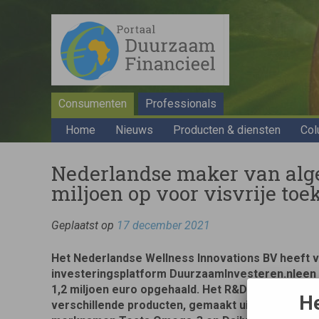
Consumenten
Professionals
Home
Nieuws
Producten & diensten
Col
Nederlandse maker van alge
miljoen op voor visvrije to
Geplaatst op
17 december 2021
Het Nederlandse Wellness Innovations BV heeft v
investeringsplatform DuurzaamInvesteren.nleen k
1,2 miljoen euro opgehaald. Het R&D-bedrijf uit 
He
verschillende producten, gemaakt uit algenolie, 