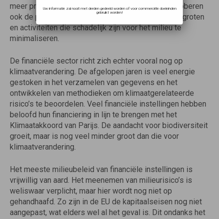
meer private en publieke financiële instellingen proberen
Uw informatie zal nooit met derden gedeeld worden of voor commerciële doeleinden
gebruikt worden!
ook de positieve impact van hun financiering te vergroten
en activiteiten die schadelijk zijn voor het milieu te
minimaliseren.
De financiële sector richt zich echter vooral nog op
klimaatverandering. De afgelopen jaren is veel energie
gestoken in het verzamelen van gegevens en het
ontwikkelen van methodieken om klimaatgerelateerde
risico’s te beoordelen. Veel financiële instellingen hebben
beloofd hun financiering in lijn te brengen met het
Klimaatakkoord van Parijs. De aandacht voor biodiversiteit
groeit, maar is nog veel minder groot dan die voor
klimaatverandering.
Het meeste milieubeleid van financiële instellingen is
vrijwillig van aard. Het meenemen van milieurisico’s is
weliswaar verplicht, maar hier wordt nog niet op
gehandhaafd. Zo zijn in de EU de kapitaalseisen nog niet
aangepast, wat elders wel al het geval is. Dit ondanks het