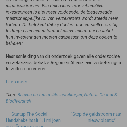
negatieve impact. Een risico-lens voor schadelijke
investeringen is niet meer voldoende: de toegevoegde
maatschappelijke rol van verzekeraars wordt steeds meer
leidend. Dit betekent dat zij doelen moeten stellen om bij
te dragen aan een natuurinclusieve economie en actief
hun investeringen moeten aanpassen om deze doelen te
behalen.’
Naar aanleiding van dit onderzoek gaven alle onderzochte
verzekeraars, behalve Aegon en Allianz, aan verbeteringen
te zullen doorvoeren.
Lees meer
Tags:
Banken en financiële instellingen
,
Natural Capital &
Biodiversiteit
Post
←
Startup The Social
“Stop de geldstroom naar
navigatie
Handshake haalt 1.1 miljoen
nieuw plastic”
→
euro financiering op