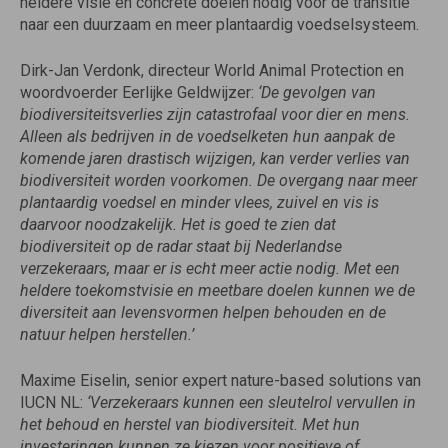
heldere visie en concrete doelen nodig voor de transitie
naar een duurzaam en meer plantaardig voedselsysteem.
Dirk-Jan Verdonk, directeur World Animal Protection en
woordvoerder Eerlijke Geldwijzer:
‘De gevolgen van
biodiversiteitsverlies zijn catastrofaal voor dier en mens.
Alleen als bedrijven in de voedselketen hun aanpak de
komende jaren drastisch wijzigen, kan verder verlies van
biodiversiteit worden voorkomen. De overgang naar meer
plantaardig voedsel en minder vlees, zuivel en vis is
daarvoor noodzakelijk. Het is goed te zien dat
biodiversiteit op de radar staat bij Nederlandse
verzekeraars, maar er is echt meer actie nodig. Met een
heldere toekomstvisie en meetbare doelen kunnen we de
diversiteit aan levensvormen helpen behouden en de
natuur helpen herstellen.’
Maxime Eiselin, senior expert nature-based solutions van
IUCN NL:
‘Verzekeraars kunnen een sleutelrol vervullen in
het behoud en herstel van biodiversiteit. Met hun
investeringen kunnen ze kiezen voor positieve of