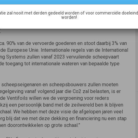
s leveren tijdens de vaart 70% van de tijd een
huis, afhankelijk van het schip, de windstanden en
tie zal nooit met derden gedeeld worden of voor commerciële doeleind
worden!
t
ca. 90% van de vervoerde goederen en stoot daarbij 3% van
de Europese Unie. Internationale regels van de International
ing Systems zullen vanaf 2023 vervuilende scheepvaart
de toegang tot internationale wateren van bepaalde type
lle scheepseigenaren en scheepsbouwers zullen moeten
egelgeving vanaf volgend jaar die Co2 zal belasten, is er
 de Ventifoils willen we de vergroening voor reders
zij een persoonlijk band met de zeilwereld ben ik blijven
 schaal. We hebben met deze visie de afgelopen jaren veel
erg blij dat we met deze dekking en financiering nu een stap
en doorontwikkelen op grote schaal.”