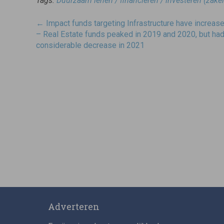
Tags:
Duurzaam lenen / financieren / investeren (zakel
Post
←
Impact funds targeting Infrastructure have increas
navigatie
– Real Estate funds peaked in 2019 and 2020, but had
considerable decrease in 2021
Adverteren