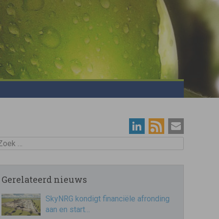
oek
Gerelateerd nieuws
SkyNRG kondigt financiële afronding
aan en start…