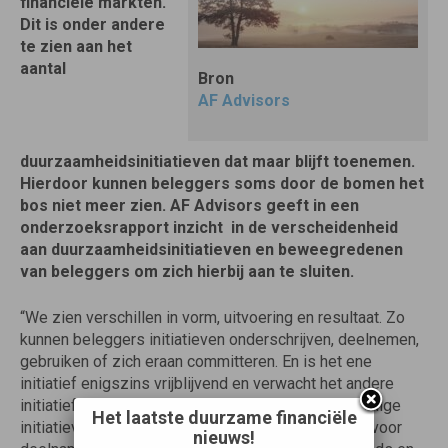
financiële markten.
Dit is onder andere
te zien aan het
aantal
Bron
AF Advisors
duurzaamheidsinitiatieven dat maar blijft toenemen.
Hierdoor kunnen beleggers soms door de bomen het
bos niet meer zien. AF Advisors geeft in een
onderzoeksrapport inzicht in de verscheidenheid
aan duurzaamheidsinitiatieven en beweegredenen
van beleggers om zich hierbij aan te sluiten.
“We zien verschillen in vorm, uitvoering en resultaat. Zo
kunnen beleggers initiatieven onderschrijven, deelnemen,
gebruiken of zich eraan committeren. En is het ene
initiatief enigszins vrijblijvend en verwacht het andere
initiatief een concrete en actieve inspanning. Sommige
Het laatste duurzame financiële
initiatieven zijn zo populair dat er een wachtlijst is voor
nieuws!