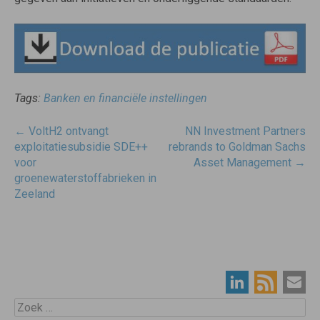
Tags:
Banken en financiële instellingen
Post
←
VoltH2 ontvangt
NN Investment Partners
navigatie
exploitatiesubsidie SDE++
rebrands to Goldman Sachs
voor
Asset Management
→
groenewaterstoffabrieken in
Zeeland
Zoek