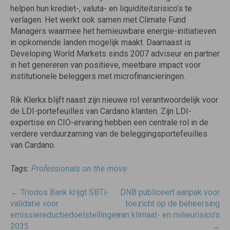
helpen hun krediet-, valuta- en liquiditeitsrisico’s te
verlagen. Het werkt ook samen met Climate Fund
Managers waarmee het hernieuwbare energie-initiatieven
in opkomende landen mogelijk maakt. Daarnaast is
Developing World Markets sinds 2007 adviseur en partner
in het genereren van positieve, meetbare impact voor
institutionele beleggers met microfinancieringen.
Rik Klerkx blijft naast zijn nieuwe rol verantwoordelijk voor
de LDI-portefeuilles van Cardano klanten. Zijn LDI-
expertise en CIO-ervaring hebben een centrale rol in de
verdere verduurzaming van de beleggingsportefeuilles
van Cardano.
Tags:
Professionals on the move
Post
←
Triodos Bank krijgt SBTi-
DNB publiceert aanpak voor
navigatie
validatie voor
toezicht op de beheersing
emissiereductiedoelstellingen
van klimaat- en milieurisico’s
2035
→