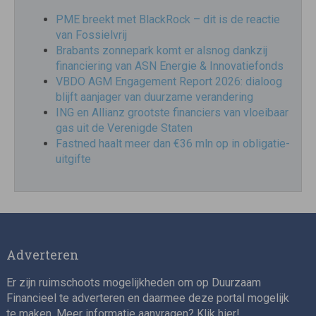
PME breekt met BlackRock – dit is de reactie
van Fossielvrij
Brabants zonnepark komt er alsnog dankzij
financiering van ASN Energie & Innovatiefonds
VBDO AGM Engagement Report 2026: dialoog
blijft aanjager van duurzame verandering
ING en Allianz grootste financiers van vloeibaar
gas uit de Verenigde Staten
Fastned haalt meer dan €36 mln op in obligatie-
uitgifte
Adverteren
Er zijn ruimschoots mogelijkheden om op Duurzaam
Financieel te adverteren en daarmee deze portal mogelijk
te maken. Meer informatie aanvragen? Klik
hier
!