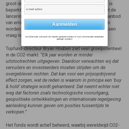
groot deel wordt bepaald door de Europese Unie – is
beperkt en gaat elk jaar omlaag. Topfund speelt met de
lancering van het CO2-Fonds in op dit afnemende aanbod
van emissierechten, waarbij in- en uitstapmomenten
worden bepaald aan de hand van de verhouding tussen
vraag naar en aanbod.
Uw informatie zal nooit met derden gedeeld worden of voor commerciële doeleinden
gebruikt worden!
Topfund-directeur Bryan Houben ziet veel groeipotentieel
in de CO2-markt.
“Elk jaar worden er minder
uitstootrechten uitgegeven. Daardoor verwachten wij dat
vervuilers en investeerders moeten strijden om de
overgebleven rechten. Dat kan voor een prijsopdrijvend
effect zorgen, wat de reden is waarom in principe een ‘buy
& hold’ strategie wordt gehanteerd. Dat neemt echter niet
weg dat factoren zoals technologische vooruitgang,
geopolitieke ontwikkelingen en internationale regelgeving
aanleiding kunnen geven om posities tussentijds te
verkopen.”
Het fonds wordt actief beheerd, waarbij wereldwijd CO2-