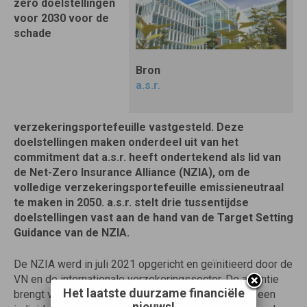
zero doelstellingen
voor 2030 voor de
schade
Bron
a.s.r.
verzekeringsportefeuille vastgesteld. Deze
doelstellingen maken onderdeel uit van het
commitment dat a.s.r. heeft ondertekend als lid van
de Net-Zero Insurance Alliance (NZIA), om de
volledige verzekeringsportefeuille emissieneutraal
te maken in 2050. a.s.r. stelt drie tussentijdse
doelstellingen vast aan de hand van de Target Setting
Guidance van de NZIA.
De NZIA werd in juli 2021 opgericht en geïnitieerd door de
VN en de internationale verzekeringssector. De alliantie
Het laatste duurzame financiële
brengt verzekeraars en herverzekeraars bijeen om een
nieuws!