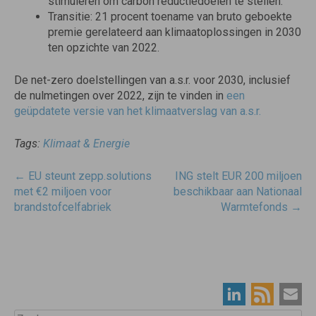
stimuleren om carbon reductiedoelen te stellen.
Transitie: 21 procent toename van bruto geboekte
premie gerelateerd aan klimaatoplossingen in 2030
ten opzichte van 2022.
De net-zero doelstellingen van a.s.r. voor 2030, inclusief
de nulmetingen over 2022, zijn te vinden in
een
geüpdatete versie van het klimaatverslag van a.s.r.
Tags:
Klimaat & Energie
Post
←
EU steunt zepp.solutions
ING stelt EUR 200 miljoen
navigatie
met €2 miljoen voor
beschikbaar aan Nationaal
brandstofcelfabriek
Warmtefonds
→