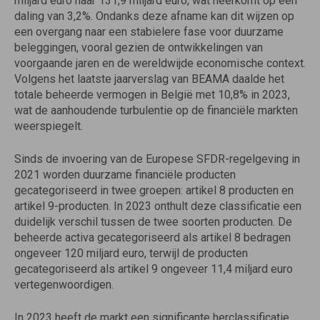
miljard euro naar 131,9 miljard euro, wat neerkomt op een
daling van 3,2%. Ondanks deze afname kan dit wijzen op
een overgang naar een stabielere fase voor duurzame
beleggingen, vooral gezien de ontwikkelingen van
voorgaande jaren en de wereldwijde economische context.
Volgens het laatste jaarverslag van BEAMA daalde het
totale beheerde vermogen in België met 10,8% in 2023,
wat de aanhoudende turbulentie op de financiële markten
weerspiegelt.
Sinds de invoering van de Europese SFDR-regelgeving in
2021 worden duurzame financiële producten
gecategoriseerd in twee groepen: artikel 8 producten en
artikel 9-producten. In 2023 onthult deze classificatie een
duidelijk verschil tussen de twee soorten producten. De
beheerde activa gecategoriseerd als artikel 8 bedragen
ongeveer 120 miljard euro, terwijl de producten
gecategoriseerd als artikel 9 ongeveer 11,4 miljard euro
vertegenwoordigen.
In 2023 heeft de markt een significante herclassificatie