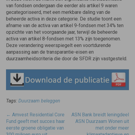
van fondsen ondergaan die eerder als artikel 9 waren
gecategoriseerd, met een merkbare daling van de
beheerde activa in deze categorie. De studie toont een
afname van de activa van artikel 9-fondsen met 34% ten
opzichte van het voorgaande jaar, terwijl de beheerde
activa van artikel 8-fondsen met 13% zijn toegenomen.
Deze verandering weerspiegelt een voortdurende
aanpassing aan de transparantie-eisen en
duurzaamheidscriteria die door de SFDR zijn vastgesteld.
Tags:
Duurzaam beleggen
Post
←
Amvest Residential Core
ASN Bank breidt leningdeel
navigatie
Fund geeft met succes haar
ASN Duurzaam Wonen uit
eerste groene obligatie van
met onder meer
300 miljoen euro uit
klimaatadaptieve en