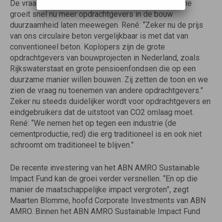
De vraag naar het gerecyclede beton van Urban Mine
groeit snel nu meer opdrachtgevers in de bouw
duurzaamheid laten meewegen. René: “Zeker nu de prijs
van ons circulaire beton vergelijkbaar is met dat van
conventioneel beton. Koplopers zijn de grote
opdrachtgevers van bouwprojecten in Nederland, zoals
Rijkswaterstaat en grote pensioenfondsen die op een
duurzame manier willen bouwen. Zij zetten de toon en we
zien de vraag nu toenemen van andere opdrachtgevers.”
Zeker nu steeds duidelijker wordt voor opdrachtgevers en
eindgebruikers dat de uitstoot van CO2 omlaag moet.
René: “We nemen het op tegen een industrie (de
cementproductie, red) die erg traditioneel is en ook niet
schroomt om traditioneel te blijven.”
De recente investering van het ABN AMRO Sustainable
Impact Fund kan de groei verder versnellen. “En op die
manier de maatschappelijke impact vergroten”, zegt
Maarten Blomme, hoofd Corporate Investments van ABN
AMRO. Binnen het ABN AMRO Sustainable Impact Fund