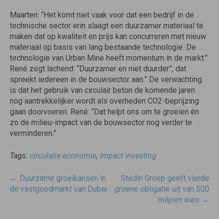
Maarten: “Het komt niet vaak voor dat een bedrijf in de
technische sector erin slaagt een duurzamer materiaal te
maken dat op kwaliteit en prijs kan concurreren met nieuw
materiaal op basis van lang bestaande technologie. De
technologie van Urban Mine heeft momentum in de markt.”
René zegt lachend: “Duurzamer en niet duurder”, dat
spreekt iedereen in de bouwsector aan.” De verwachting
is dat het gebruik van circulair beton de komende jaren
nog aantrekkelijker wordt als overheden CO2-beprijzing
gaan doorvoeren. René: “Dat helpt ons om te groeien én
zo de milieu-impact van de bouwsector nog verder te
verminderen.”
Tags:
circulaire economie
,
Impact investing
Post
←
Duurzame groeikansen in
Stedin Groep geeft vierde
navigatie
de vastgoedmarkt van Dubai
groene obligatie uit van 500
miljoen euro
→