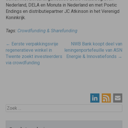
Nederland, DELA en Monuta in Nederland en met Poetic
Endings en distributiepartner JC Atkinson in het Verenigd
Koninkrijk.
Tags:
Crowdfunding & Sharefunding
Post
←
Eerste verpakkingsvrije
NWB Bank koopt deel van
navigatie
regeneratieve winkel in
leningenportefeuille van ASN
Twente zoekt investeerders
Energie & Innovatiefonds
→
via crowdfunding
Zoek