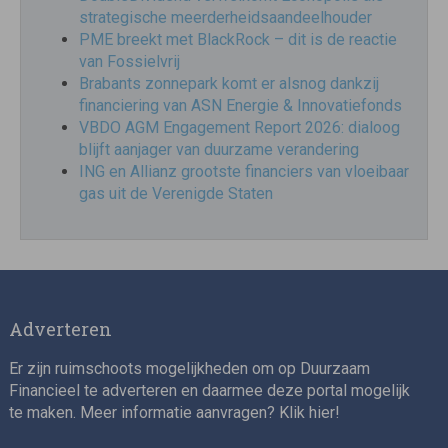
strategische meerderheidsaandeelhouder
PME breekt met BlackRock – dit is de reactie
van Fossielvrij
Brabants zonnepark komt er alsnog dankzij
financiering van ASN Energie & Innovatiefonds
VBDO AGM Engagement Report 2026: dialoog
blijft aanjager van duurzame verandering
ING en Allianz grootste financiers van vloeibaar
gas uit de Verenigde Staten
Adverteren
Er zijn ruimschoots mogelijkheden om op Duurzaam
Financieel te adverteren en daarmee deze portal mogelijk
te maken. Meer informatie aanvragen? Klik
hier
!