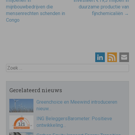
navigatie
miljoenen in
investeert €19,3 miljoen in
mijnbouwbedrijven die
duurzame productie van
mensenrechten schenden in
fijnchemicaliën
→
Congo
Zoek
Gerelateerd nieuws
Greenchoice en Meewind introduceren
nieuw…
ING BeleggersBarometer: Positieve
ontwikkeling…