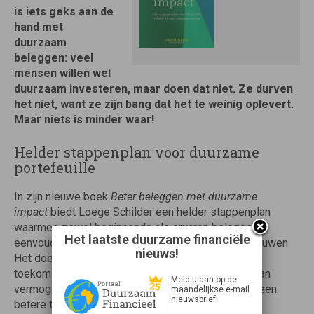
is iets geks aan de
hand met
duurzaam
beleggen: veel
mensen willen wel
duurzaam investeren, maar doen dat niet. Ze durven
het niet, want ze zijn bang dat het te weinig oplevert.
Maar niets is minder waar!
Helder stappenplan voor duurzame
portefeuille
In zijn nieuwe boek
Beter beleggen met duurzame
impact
biedt Loege Schilder een helder stappenplan
waarmee zowel beginnende als ervaren beleggers
Het laatste duurzame financiële
eenvoudig een duurzame portefeuille kunnen opbouwen.
nieuws!
Het doel: financieel groeien én bijdragen aan een
toekomstbestendige wereld. Schilder: “Iedereen kan
Meld u aan op de
vermogend worden, en tegelijkertijd bijdragen aan een
maandelijkse e-mail
nieuwsbrief!
betere toekomst voor de volgende generaties.”