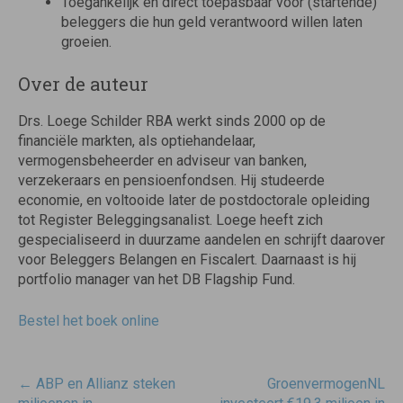
Toegankelijk en direct toepasbaar voor (startende)
beleggers die hun geld verantwoord willen laten
groeien.
Over de auteur
Drs. Loege Schilder RBA werkt sinds 2000 op de
financiële markten, als optiehandelaar,
vermogensbeheerder en adviseur van banken,
verzekeraars en pensioenfondsen. Hij studeerde
economie, en voltooide later de postdoctorale opleiding
tot Register Beleggingsanalist. Loege heeft zich
gespecialiseerd in duurzame aandelen en schrijft daarover
voor Beleggers Belangen en Fiscalert. Daarnaast is hij
portfolio manager van het DB Flagship Fund.
Bestel het boek online
Post
←
ABP en Allianz steken
GroenvermogenNL