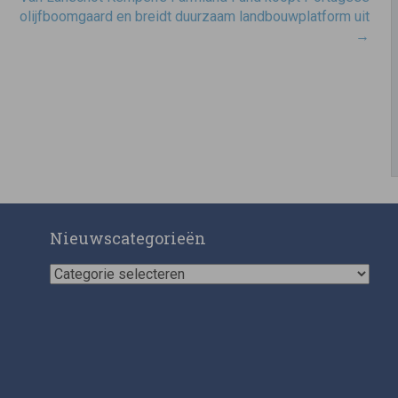
olijfboomgaard en breidt duurzaam landbouwplatform uit
→
Nieuwscategorieën
Nieuwscategorieën