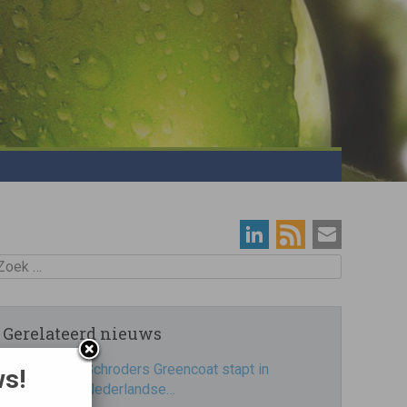
oek
Gerelateerd nieuws
Schroders Greencoat stapt in
ws!
Nederlandse…