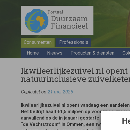
Consumenten
Professionals
Home
Nieuws
Producten & diensten
Col
Ikwileerlijkezuivel.nl open
natuurinclusieve zuivelkete
Geplaatst op
21 mei 2026
Ikwileerlijkezuivel.nl opent vandaag een aandele
Het bedrijf haalt €1,5 miljoen op voor twee groei
aanvullend op de in januari gestarte boter productl
He
“de Vechtstroom” in Ommen, een tweede productl