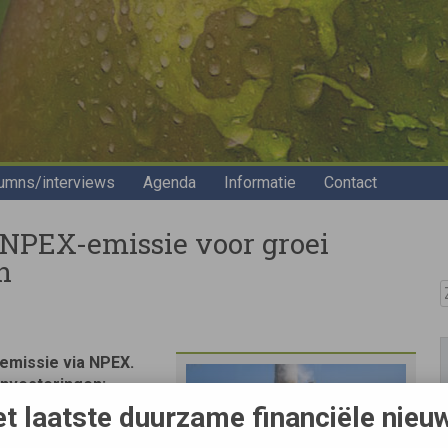
umns/interviews
Agenda
Informatie
Contact
t NPEX-emissie voor groei
n
Z
nemissie via NPEX.
-investeringen:
ijn in haar fabriek
t laatste duurzame financiële nieu
ijn voor