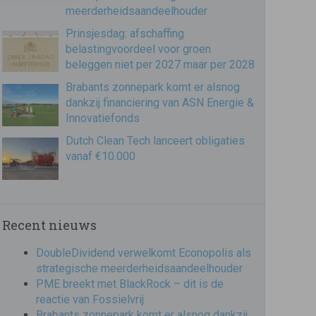
meerderheidsaandeelhouder
Prinsjesdag: afschaffing
belastingvoordeel voor groen
beleggen niet per 2027 maar per 2028
Brabants zonnepark komt er alsnog
dankzij financiering van ASN Energie &
Innovatiefonds
Dutch Clean Tech lanceert obligaties
vanaf €10.000
Recent nieuws
DoubleDividend verwelkomt Econopolis als
strategische meerderheidsaandeelhouder
PME breekt met BlackRock – dit is de
reactie van Fossielvrij
Brabants zonnepark komt er alsnog dankzij