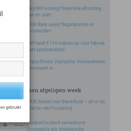
SkyNRG kondigt financiële afronding
l
aan en start…
ASN Bank opent flagshipstore in
Amsterdam
Rift haalt €114 miljoen op voor fabriek
met ijzerbrandstof
Impactfonds Duurzame Voedselketen
investeert in…
Meest gelezen afgelopen week
PME breekt met BlackRock – dit is de
en gebruikt
reactie van Fossielvrij
DoubleDividend verwelkomt
Econopolis als strategische