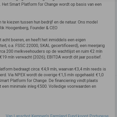
 Het Smart Platform for Change wordt op basis van een
 te kiezen tussen hun bedrijf en de natuur. Ons model
 — Rik Hoogenberg, Founder & CEO
et acht boeren, en heeft het inmiddels een eigen
eit, o.a. FSSC 22000, SKAL gecertificeerd), een meerjarig
circa 200 melkveehouders op de wachtlijst en ruim €2 mln
€19 mln verwacht (2026); EBITDA wordt dit jaar positief.
platform bedraagt circa: €4,9 mln, waarvan €3,4 mln reeds is
erd. Via NPEX wordt de overige €1,5 mln opgehaald: €1,0
mart Platform for Change. De financiering vindt plaats
et een minimale inleg €500. Volledige voorwaarden en
Van Lanschot Kempen’s Farmland Fund koopt Portugese