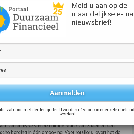
 Smart Platform for
Meld u aan op de
zaming in de
maandelijkse e-mai
borgbaar en
nieuwsbrief!
Bron
Ikwileerlijkezuivel.nl
nd Natura 2000-gebieden Natuurinclusief te boeren met
rijgt elke aangesloten boer drie dingen: een concreet en
wijsdossier voor behoud van zijn vergunning, en een premie
. De aanpak is gebaseerd op doelsturing met
asis van dertien harde KPI’s, die onafhankelijk door Qlip
tie zal nooit met derden gedeeld worden of voor commerciële doeleind
worden!
aat: van analyse van de huidige stand van zaken en een
ische borging in één omgeving. Voor retailers levert het de