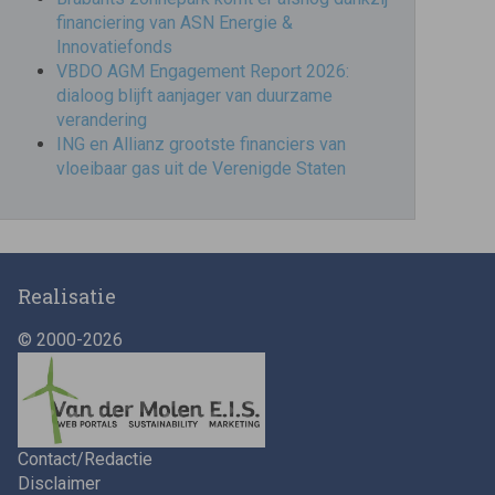
financiering van ASN Energie &
Innovatiefonds
VBDO AGM Engagement Report 2026:
dialoog blijft aanjager van duurzame
verandering
ING en Allianz grootste financiers van
vloeibaar gas uit de Verenigde Staten
Realisatie
© 2000-2026
Contact/Redactie
Disclaimer