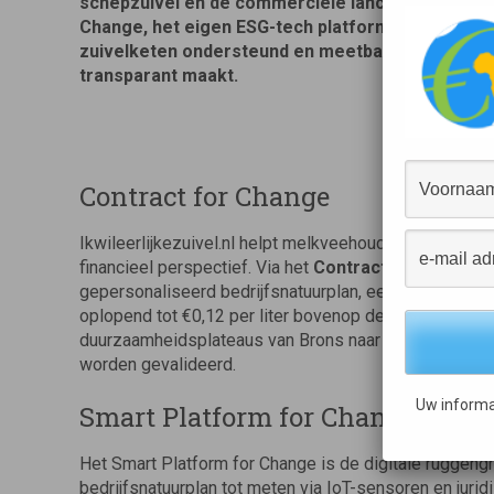
schepzuivel en de commerciële lancering van het
Change, het eigen ESG-tech platform dat verduur
zuivelketen ondersteund en meetbaar, juridisch 
transparant maakt.
Contract for Change
Ikwileerlijkezuivel.nl helpt melkveehouders in en ro
financieel perspectief. Via het
Contract for Change
k
gepersonaliseerd bedrijfsnatuurplan, een juridisch be
oplopend tot €0,12 per liter bovenop de garantieprijs
duurzaamheidsplateaus van Brons naar Platina, en op b
worden gevalideerd.
Uw informa
Smart Platform for Change
Het Smart Platform for Change is de digitale ruggengr
bedrijfsnatuurplan tot meten via IoT-sensoren en jurid