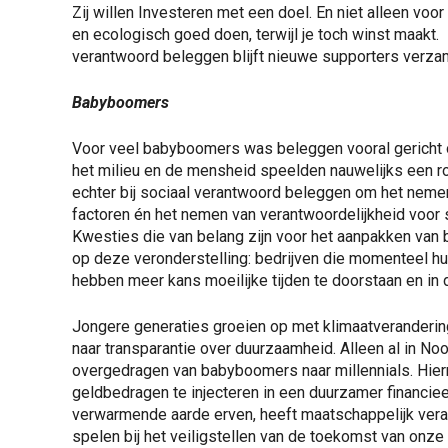
Zij willen Investeren met een doel. En niet alleen voo
en ecologisch goed doen, terwijl je toch winst maakt. E
verantwoord beleggen blijft nieuwe supporters verza
Babyboomers
Voor veel babyboomers was beleggen vooral gericht o
het milieu en de mensheid speelden nauwelijks een ro
echter bij sociaal verantwoord beleggen om het nemen
factoren én het nemen van verantwoordelijkheid voor 
Kwesties die van belang zijn voor het aanpakken van 
op deze veronderstelling: bedrijven die momenteel hu
hebben meer kans moeilijke tijden te doorstaan en in
Jongere generaties groeien op met klimaatverandering
naar transparantie over duurzaamheid. Alleen al in N
overgedragen van babyboomers naar millennials. Hie
geldbedragen te injecteren in een duurzamer financie
verwarmende aarde erven, heeft maatschappelijk veran
spelen bij het veiligstellen van de toekomst van onze 