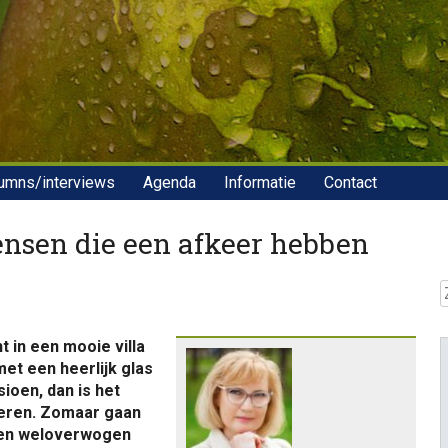
umns/interviews
Agenda
Informatie
Contact
nsen die een afkeer hebben
Z
t in een mooie villa
met een heerlijk glas
sioen, dan is het
teren. Zomaar gaan
e en weloverwogen