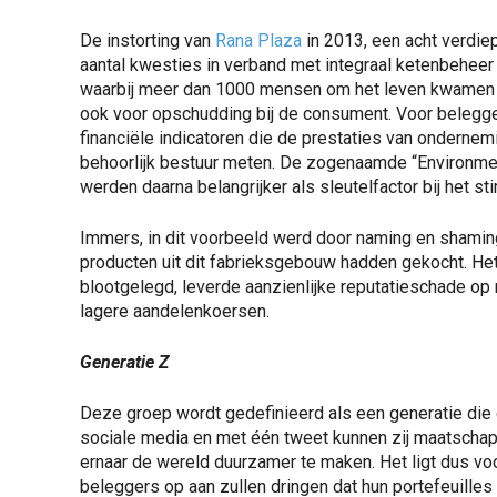
De instorting van
Rana Plaza
in 2013, een acht verdie
aantal kwesties in verband met integraal ketenbeheer 
waarbij meer dan 1000 mensen om het leven kwamen b
ook voor opschudding bij de consument. Voor belegger
financiële indicatoren die de prestaties van ondernemi
behoorlijk bestuur meten. De zogenaamde “Environment
werden daarna belangrijker als sleutelfactor bij het 
Immers, in dit voorbeeld werd door naming en shami
producten uit dit fabrieksgebouw hadden gekocht. H
blootgelegd, leverde aanzienlijke reputatieschade op
lagere aandelenkoersen.
Generatie Z
Deze groep wordt gedefinieerd als een generatie die 
sociale media en met één tweet kunnen zij maatschap
ernaar de wereld duurzamer te maken. Het ligt dus vo
beleggers op aan zullen dringen dat hun portefeuille