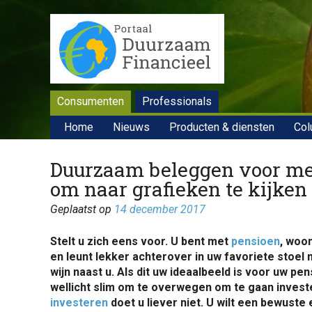
Consumenten
Professionals
Home
Nieuws
Producten & diensten
Col
Duurzaam beleggen voor me
om naar grafieken te kijken
Geplaatst op
14 december 2017
Stelt u zich eens voor. U bent met
pensioen
, woon
en leunt lekker achterover in uw favoriete stoel 
wijn naast u. Als dit uw ideaalbeeld is voor uw pen
wellicht slim om te overwegen om te gaan inves
investeren
doet u liever niet. U wilt een bewust