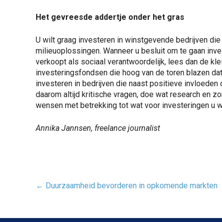
Het gevreesde addertje onder het gras
U wilt graag investeren in winstgevende bedrijven die 
milieuoplossingen. Wanneer u besluit om te gaan inves
verkoopt als sociaal verantwoordelijk, lees dan de kl
investeringsfondsen die hoog van de toren blazen dat 
investeren in bedrijven die naast positieve invloede
daarom altijd kritische vragen, doe wat research en z
wensen met betrekking tot wat voor investeringen u w
Annika Jannsen, freelance journalist
Post
←
Duurzaamheid bevorderen in opkomende markten
navigatie