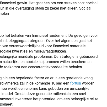
r financieel gewin. Het gaat hen om een streven naar sociaal
n in die overtuiging staan zij zeker niet alleen. Sociaal
melen.
p het behalen van financieel rendement. De gevolgen voor
l in beleggingsstrategieën. Over het algemeen gaat het
 van verantwoordelijkheid voor financieel materiële
sociale kwesties en milieuvraagstukken.
belangrijke mondiale problemen. De strategie is gebaseerd
n natuurlijke en sociale hulpbronnen willen beschermen
 de toekomst een concurrentievoordeel te behalen.
 als een bepalende factor en er is een groeiende vraag
oord-Amerika zal in de komende 10 jaar een
fortuin
worden
rmee wordt een enorme kans geboden om aanzienlijke
el model. Omdat deze generatie millennials een snel
twoord investeren het potentieel om een belangrijke rol te
planeet.