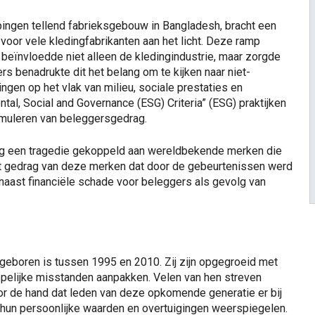
pingen tellend fabrieksgebouw in Bangladesh, bracht een
voor vele kledingfabrikanten aan het licht. Deze ramp
eïnvloedde niet alleen de kledingindustrie, maar zorgde
s benadrukte dit het belang om te kijken naar niet-
ngen op het vlak van milieu, sociale prestaties en
al, Social and Governance (ESG) Criteria” (ESG) praktijken
stimuleren van beleggersgedrag.
ng een tragedie gekoppeld aan wereldbekende merken die
et gedrag van deze merken dat door de gebeurtenissen werd
 naast financiële schade voor beleggers als gevolg van
geboren is tussen 1995 en 2010. Zij zijn opgegroeid met
pelijke misstanden aanpakken. Velen van hen streven
or de hand dat leden van deze opkomende generatie er bij
s hun persoonlijke waarden en overtuigingen weerspiegelen.