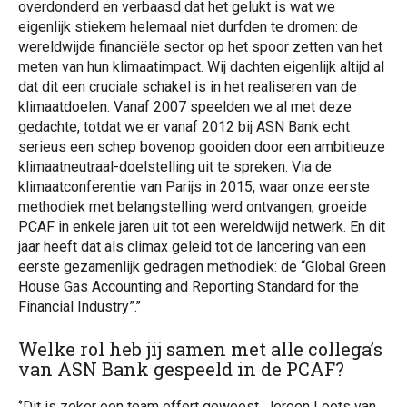
overdonderd en verbaasd dat het gelukt is wat we
eigenlijk stiekem helemaal niet durfden te dromen: de
wereldwijde financiële sector op het spoor zetten van het
meten van hun klimaatimpact. Wij dachten eigenlijk altijd al
dat dit een cruciale schakel is in het realiseren van de
klimaatdoelen. Vanaf 2007 speelden we al met deze
gedachte, totdat we er vanaf 2012 bij ASN Bank echt
serieus een schep bovenop gooiden door een ambitieuze
klimaatneutraal-doelstelling uit te spreken. Via de
klimaatconferentie van Parijs in 2015, waar onze eerste
methodiek met belangstelling werd ontvangen, groeide
PCAF in enkele jaren uit tot een wereldwijd netwerk. En dit
jaar heeft dat als climax geleid tot de lancering van een
eerste gezamenlijk gedragen methodiek: de “Global Green
House Gas Accounting and Reporting Standard for the
Financial Industry”.’’
Welke rol heb jij samen met alle collega’s
van ASN Bank gespeeld in de PCAF?
‘’Dit is zeker een team effort geweest. Jeroen Loots van