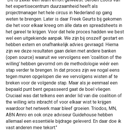
het expertisecentrum duurzaamheid heeft als
projectmanager het hele circus in Nederland op gang
weten te brengen. Later is daar Freek Geurts bij gekomen
die het voor elkaar kreeg om álle data en spreadsheets in
het gareel te krijgen. Voor dat hele proces hadden we best
wel een uitgekiende aanpak. We zijn bij onszelf gestart en
hebben extern en onafhankelijk advies gevraagd. Hierna
zijn we deze resultaten gaan delen met andere banken
(open source) waaruit we vervolgens een ‘coalition of the
willing’ hebben gevormd om de methodologie wéér een
stap verder te brengen. In dat proces zijn we nogal eens
tegen muren opgelopen die we vervolgens wisten af te
breken voor de volgende stap. Maar als je eenmaal een
bepaald punt bent gepasseerd gaat de boel vliegen.
Cruciaal was dat telkens een ander lid van die coalition of
the willing iets inbracht of voor elkaar wist te krijgen
waardoor het netwerk maar bleef groeien. Triodos, MN,
ABN Amro en ook onze adviseur Guidehouse hebben
allemaal een essentiële bijdrage geleverd. En daar doe ik
vast anderen mee tekort.’’