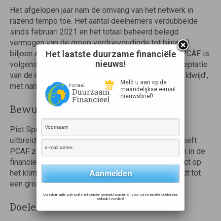
Het afgelopen jaar nam de omvang van het netwerk in
razend tempo toe. Het aantal deelnemers verdubbelde
sinds februari 2021 en het totaal beheerd belegd
vermogen van de groep verdrievoudigde tot bijna 60
biljoen Amerikaanse dollar. Deze snelle groei van PCAF is
Het laatste duurzame financiële
nieuws!
volgens de organisatie toe te schrijven aan ‘de acceptatie
van de methodiek door financiële instellingen wereldwijd’,
Meld u aan op de
met name in de regio Azië-Pacific.
maandelijkse e-mail
nieuwsbrief!
Bewustzijn
Piet Sprengers van ASN Bank is verheugd over de
uitbreiding van PCAF. “In nog geen zeven jaar tijd heeft
PCAF zich ontwikkeld van garagebox-idee tot norm in de
financiële sector. Je kunt uitrekenen wat jouw impact op
het klimaat is en er een getal aan koppelen. Dat leidt tot
een groot, gezamenlijk bewustzijn.”
Uw informatie zal nooit met derden gedeeld worden of voor commerciële doeleinden
gebruikt worden!
Doelen stellen