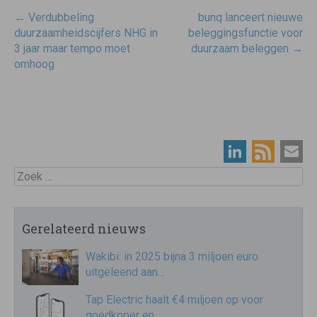
Post
←
Verdubbeling
bunq lanceert nieuwe
navigatie
duurzaamheidscijfers NHG in
beleggingsfunctie voor
3 jaar maar tempo moet
duurzaam beleggen
→
omhoog
Zoek
Gerelateerd nieuws
Wakibi: in 2025 bijna 3 miljoen euro
uitgeleend aan…
Tap Electric haalt €4 miljoen op voor
goedkoper en…