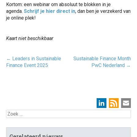
Kortom: een webinar om absoluut te blokken in je
agenda.
Schrijf je hier direct in
, dan ben je verzekerd van
je online plek!
Kaart niet beschikbaar
Post
←
Leaders in Sustainable
Sustainable Finance Month
navigatie
Finance Event 2025
PwC Nederland
→
Zoek
Gerelateerd nieuws