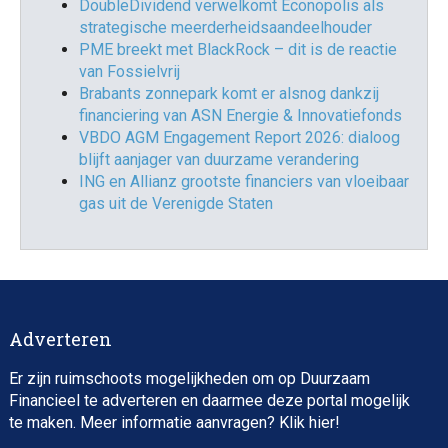
DoubleDividend verwelkomt Econopolis als
strategische meerderheidsaandeelhouder
PME breekt met BlackRock – dit is de reactie
van Fossielvrij
Brabants zonnepark komt er alsnog dankzij
financiering van ASN Energie & Innovatiefonds
VBDO AGM Engagement Report 2026: dialoog
blijft aanjager van duurzame verandering
ING en Allianz grootste financiers van vloeibaar
gas uit de Verenigde Staten
Adverteren
Er zijn ruimschoots mogelijkheden om op Duurzaam
Financieel te adverteren en daarmee deze portal mogelijk
te maken. Meer informatie aanvragen? Klik
hier
!