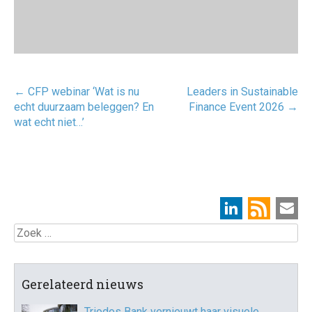
Post
←
CFP webinar ‘Wat is nu
Leaders in Sustainable
navigatie
echt duurzaam beleggen? En
Finance Event 2026
→
wat echt niet…’
Zoek
Gerelateerd nieuws
Triodos Bank vernieuwt haar visuele