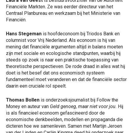
Laura van Geest
is bestuursvoorzitter van de Autoriteit
Financiële Markten. Ze was eerder directeur van het
Centraal Planbureau en werkzaam bij het Ministerie van
Financiën.
Hans Stegeman
is hoofdeconoom bij Triodos Bank en
columnist voor Vrij Nederland. Als econoom is hij van
mening dat financiële argumenten altijd in balans moeten
zijn met sociale en ecologische standpunten, waarbij hij
steeds op zoek is naar een praktische toepassing van
theoretische perspectieven. De rode draad in alles wat hij
doet is het besef dat ons economisch systeem
fundamenteel moet veranderen en dat de financiële sector
daarin een cruciale rol speelt.
Thomas Bollen
is onderzoeksjournalist bij Follow the
Money en auteur van
Geld genoeg, maar niet voor jou.
Hij
is als financieel econoom gefascineerd door de
economische denkbeelden, modellen en propaganda die
dicteren hoe we samenleven. Samen met Martijn Jeroen
van der Linden en Carlijn Kingma deed hij onderzoek naar