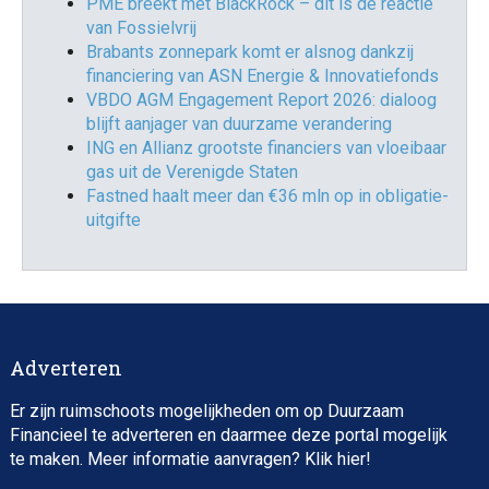
PME breekt met BlackRock – dit is de reactie
van Fossielvrij
Brabants zonnepark komt er alsnog dankzij
financiering van ASN Energie & Innovatiefonds
VBDO AGM Engagement Report 2026: dialoog
blijft aanjager van duurzame verandering
ING en Allianz grootste financiers van vloeibaar
gas uit de Verenigde Staten
Fastned haalt meer dan €36 mln op in obligatie-
uitgifte
Adverteren
Er zijn ruimschoots mogelijkheden om op Duurzaam
Financieel te adverteren en daarmee deze portal mogelijk
te maken. Meer informatie aanvragen? Klik
hier
!