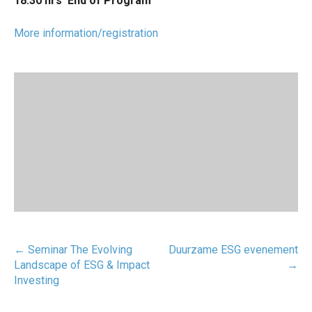
18:30​ hrs
End of Program​
More information/registration
Post
←
Seminar The Evolving
Duurzame ESG evenement
navigatie
Landscape of ESG & Impact
→
Investing