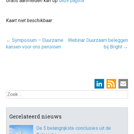
Gratis aanmelden kan op
deze pagina
Kaart niet beschikbaar
Post
←
Symposium – Duurzame
Webinar Duurzaam beleggen
navigatie
kansen voor ons pensioen
bij Bright
→
Zoek
Gerelateerd nieuws
De 5 belangrijkste conclusies uit de