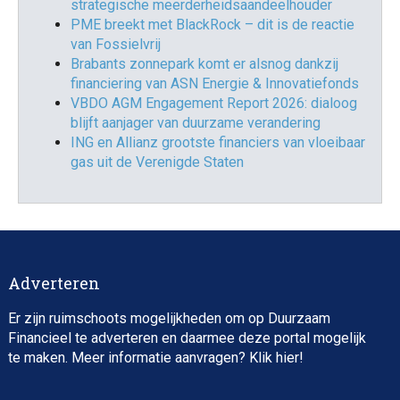
strategische meerderheidsaandeelhouder
PME breekt met BlackRock – dit is de reactie
van Fossielvrij
Brabants zonnepark komt er alsnog dankzij
financiering van ASN Energie & Innovatiefonds
VBDO AGM Engagement Report 2026: dialoog
blijft aanjager van duurzame verandering
ING en Allianz grootste financiers van vloeibaar
gas uit de Verenigde Staten
Adverteren
Er zijn ruimschoots mogelijkheden om op Duurzaam
Financieel te adverteren en daarmee deze portal mogelijk
te maken. Meer informatie aanvragen? Klik
hier
!