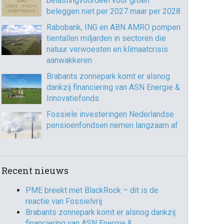
belastingvoordeel voor groen
beleggen niet per 2027 maar per 2028
Rabobank, ING en ABN AMRO pompen
tientallen miljarden in sectoren die
natuur verwoesten en klimaatcrisis
aanwakkeren
365
Outlook Live
Brabants zonnepark komt er alsnog
dankzij financiering van ASN Energie &
Innovatiefonds
Fossiele investeringen Nederlandse
pensioenfondsen nemen langzaam af
Recent nieuws
PME breekt met BlackRock – dit is de
reactie van Fossielvrij
Brabants zonnepark komt er alsnog dankzij
financiering van ASN Energie &