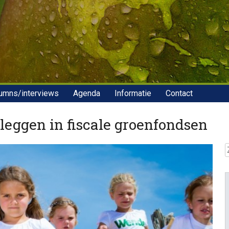
umns/interviews
Agenda
Informatie
Contact
leggen in fiscale groenfondsen
Z