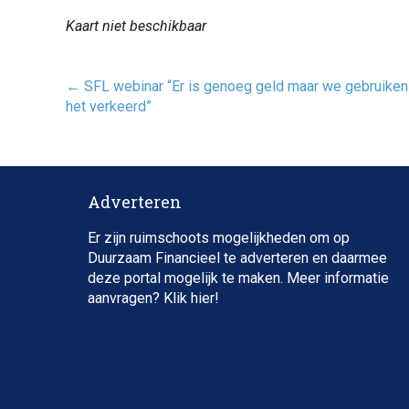
Kaart niet beschikbaar
Post
←
SFL webinar “Er is genoeg geld maar we gebruiken
navigatie
het verkeerd”
Adverteren
Er zijn ruimschoots mogelijkheden om op
Duurzaam Financieel te adverteren en daarmee
deze portal mogelijk te maken. Meer informatie
aanvragen? Klik
hier
!