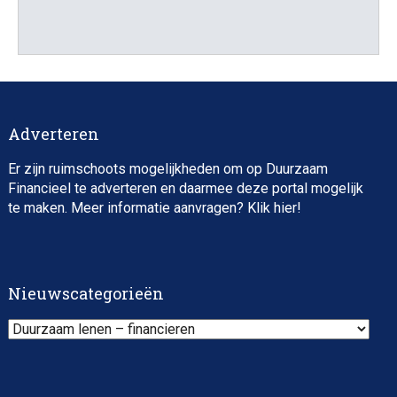
Impact consultant (manager)
Adverteren
Er zijn ruimschoots mogelijkheden om op Duurzaam
Financieel te adverteren en daarmee deze portal mogelijk
te maken. Meer informatie aanvragen? Klik
hier
!
Asset Management Internship – Responsible
Investment
Nieuwscategorieën
Nieuwscategorieën