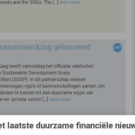
onds and the SDGs. The […]
lees meer
e samenwerking gelanceerd
Kaag heeft vanmiddag het officiële startschot
e Sustainable Development Goals
liteit (SDGP). In dit partnerschap werken
rnemingen, ngo’s of kennisinstellingen samen, om
slanden te komen tot een duurzame wijze van
 en -private sector […]
lees meer
t laatste duurzame financiële nieu
en tool voor meten bijdrage