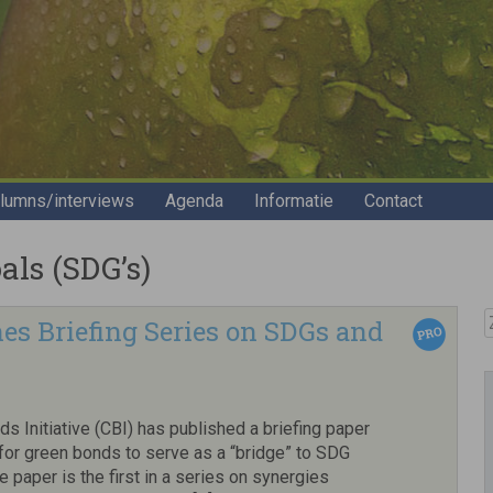
lumns/interviews
Agenda
Informatie
Contact
ls (SDG’s)
Z
es Briefing Series on SDGs and
s Initiative (CBI) has published a briefing paper
 for green bonds to serve as a “bridge” to SDG
 paper is the first in a series on synergies