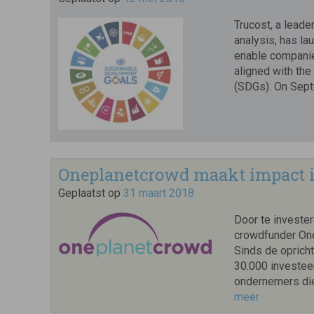
Trucost, a leade
analysis, has la
enable companie
aligned with th
(SDGs). On Sept
Oneplanetcrowd maakt impact i
Geplaatst op
31 maart 2018
Door te investe
crowdfunder One
Sinds de oprich
30.000 investee
ondernemers die
meer