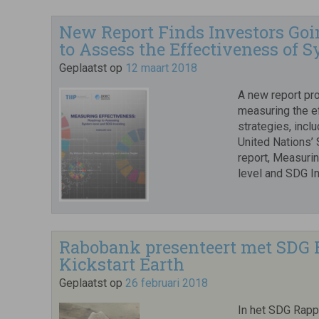
New Report Finds Investors Go
to Assess the Effectiveness of 
Geplaatst op
12 maart 2018
A new report pr
measuring the e
strategies, incl
United Nations’
report, Measuri
level and SDG I
Rabobank presenteert met SDG 
Kickstart Earth
Geplaatst op
26 februari 2018
In het SDG Rapp