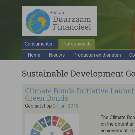
Consumenten
Professionals
Home
Nieuws
Producten en diensten
Co
Sustainable Development Goa
Climate Bonds Initiative Launch
Green Bonds
Geplaatst op
27 juni 2018
The Climate Bond
on the potential
achievement. The