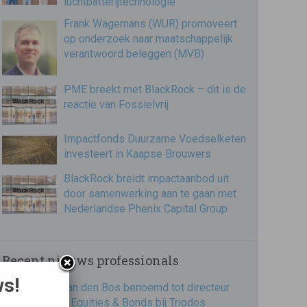
luchtbatterijtechnologie
Frank Wagemans (WUR) promoveert
op onderzoek naar maatschappelijk
verantwoord beleggen (MVB)
PME breekt met BlackRock – dit is de
reactie van Fossielvrij
Impactfonds Duurzame Voedselketen
investeert in Kaapse Brouwers
BlackRock breidt impactaanbod uit
door samenwerking aan te gaan met
Nederlandse Phenix Capital Group
Recent nieuws professionals
ws!
Jorik van den Bos benoemd tot directeur
Impact Equities & Bonds bij Triodos