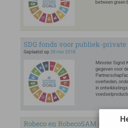
between green b
SDG fonds voor publiek-privat
Geplaatst op
28 mei 2018
Minister Sigrid 
gegeven voor d
Partnerschapfaci
overheden, onde
in ontwikkeling
voedselproductie
He
Robeco en RobecoSAM ontwikkel