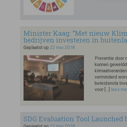
Minister Kaag: “Met nieuw Kli
bedrijven investeren in buitenl
Geplaatst op
22 mei 2018
Preventie door 
kunnen geweldda
klimaatveranderi
verminderd worde
beleidsnota Inve
voor […]
lees me
SDG Evaluation Tool Launched 
Geplaatst op
12 mei 2018