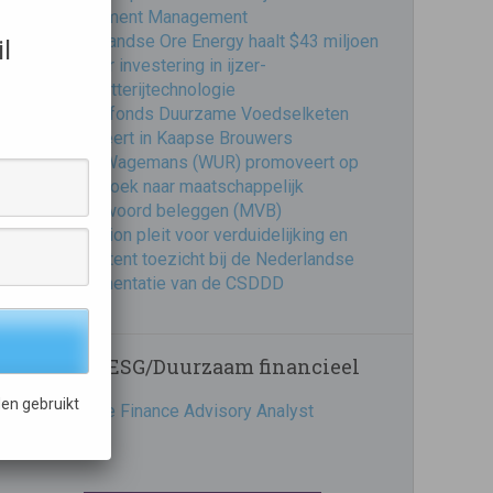
Investment Management
Nederlandse Ore Energy haalt $43 miljoen
l
op voor investering in ijzer-
luchtbatterijtechnologie
Impactfonds Duurzame Voedselketen
investeert in Kaapse Brouwers
Frank Wagemans (WUR) promoveert op
onderzoek naar maatschappelijk
verantwoord beleggen (MVB)
Eumedion pleit voor verduidelijking en
consistent toezicht bij de Nederlandse
implementatie van de CSDDD
Vacatures ESG/Duurzaam financieel
en gebruikt
Sustainable Finance Advisory Analyst