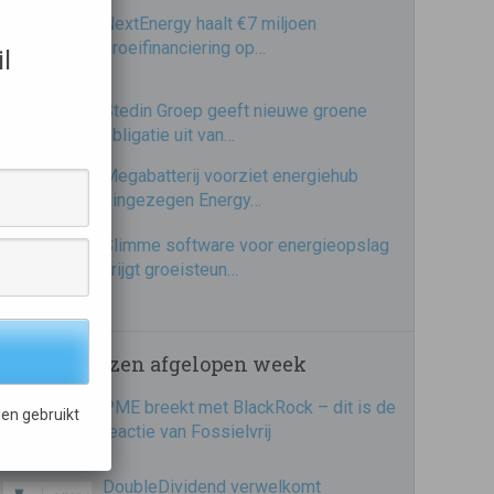
NextEnergy haalt €7 miljoen
groeifinanciering op…
l
Stedin Groep geeft nieuwe groene
obligatie uit van…
Megabatterij voorziet energiehub
Lingezegen Energy…
Slimme software voor energieopslag
krijgt groeisteun…
Meest gelezen afgelopen week
PME breekt met BlackRock – dit is de
en gebruikt
reactie van Fossielvrij
DoubleDividend verwelkomt