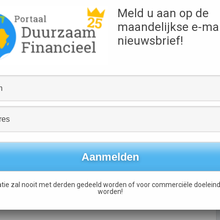
Meld u aan op de
kkelen van commerciele mogelijkeden op het gebied van
maandelijkse e-mai
nieuwsbrief!
stbesloten is om een leidende positie op het gebied van
hell waarde creeren voor zijn aandeelhouders en de
 tegenover de samenleving, aldus Shell.
e ava bij van Shell. Ze willen dat de multinational meer
len gekocht.
ng dat zonne-energie ‘nu al’ een belangrijke rol speelt en in
de kosten van zonne-energie zijn de afgelopen tien jaar
et een derde. Shell meldt door nieuwe technologie en door
tie zal nooit met derden gedeeld worden of voor commerciële doeleind
oper te maken.
worden!