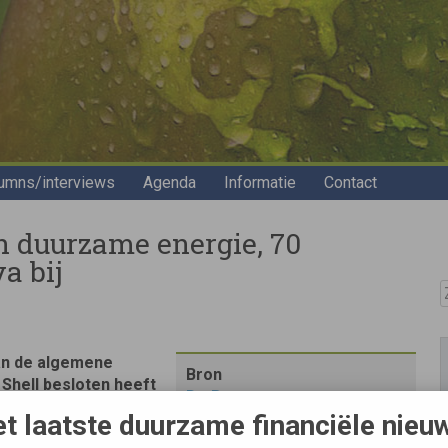
umns/interviews
Agenda
Informatie
Contact
in duurzame energie, 70
a bij
Z
aan de algemene
Bron
Shell besloten heeft
De Beurs
en in duurzame
t laatste duurzame financiële nieu