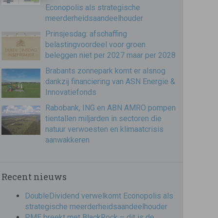
Econopolis als strategische
meerderheidsaandeelhouder
Prinsjesdag: afschaffing
belastingvoordeel voor groen
beleggen niet per 2027 maar per 2028
Brabants zonnepark komt er alsnog
dankzij financiering van ASN Energie &
Innovatiefonds
Rabobank, ING en ABN AMRO pompen
tientallen miljarden in sectoren die
natuur verwoesten en klimaatcrisis
aanwakkeren
Recent nieuws
DoubleDividend verwelkomt Econopolis als
strategische meerderheidsaandeelhouder
PME breekt met BlackRock – dit is de