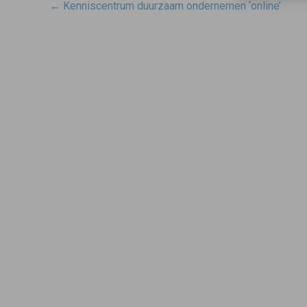
Post
←
Kenniscentrum duurzaam ondernemen ‘online’
navigatie