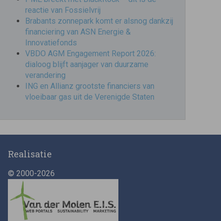
reactie van Fossielvrij
Brabants zonnepark komt er alsnog dankzij
financiering van ASN Energie &
Innovatiefonds
VBDO AGM Engagement Report 2026:
dialoog blijft aanjager van duurzame
verandering
ING en Allianz grootste financiers van
vloeibaar gas uit de Verenigde Staten
Realisatie
© 2000-2026