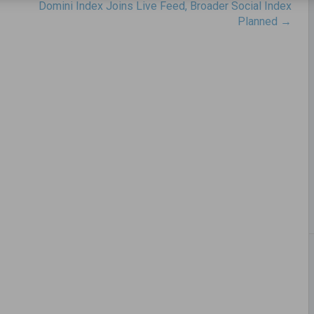
Domini Index Joins Live Feed, Broader Social Index
Planned
→