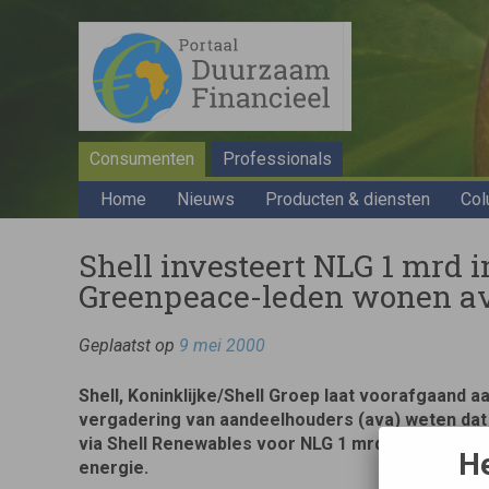
Consumenten
Professionals
Home
Nieuws
Producten & diensten
Col
Shell investeert NLG 1 mrd 
Greenpeace-leden wonen av
Geplaatst op
9 mei 2000
Shell, Koninklijke/Shell Groep laat voorafgaand 
vergadering van aandeelhouders (ava) weten dat 
via Shell Renewables voor NLG 1 mrd te invester
He
energie.