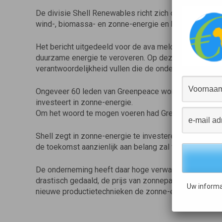
De divisie Shell Renewables richt zich op het ontwi
wind-, biomassa- en zonne-energie en bosbouw.
Het bericht uitgedeeld voor de ava meldt dat Shell va
duurzame energie te veroveren. Op deze manier wil S
verantwoordelijkheid vullen die de onderneming heeft
Ongeveer 60 leden van Greenpeace wonen in Den Haag d
investeert in zonne-energie.
Om het woord te mogen voeren had Greenpeace aande
Shell zegt in zonne-energie te investeren uit overtuigi
de toekomst aanzienlijk aan belang zal winnen.
De onderneming heeft daar hoge verwachtingen van – 
drastisch gedaald, de prijs van zonnepanelen zelfs m
Uw informa
nieuwe productietechnieken de zonne-energie goedk