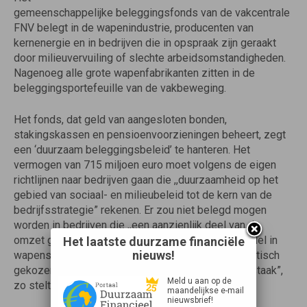
gemeenschappelijke beleggingsfonds van de vakcentrale
FNV belegt in de wapenindustrie, producenten van
kernenergie en in bedrijven die in opspraak zijn geraakt
door milieuvervuiling of slechte arbeidsomstandigheden.
Nagenoeg alle grote wapenfabrikanten zitten in de
beleggingsportefeuille van de vakbeweging.
Het fonds, dat geld van aangesloten bonden,
stakingskassen en pensioenvoorzieningen beheert, zegt
een ‘duurzaam beleggingsbeleid’ te hanteren. Het
vermogen van 715 miljoen euro moet volgens de eigen
richtlijnen naar bedrijven gaan die ,,duurzaamheid op het
gebied van sociaal- en milieubeleid tot de kern van de
bedrijfsstrategie” rekenen. Er zou niet belegd mogen
worden in bedrijven die ,,een aanzienlijk deel van de
omzet genereren door de productie van en/of handel in
Het laatste duurzame financiële
nieuws!
wapens, tenzij dit gebeurt in opdracht van democratisch
gekozen regeringen in het kader van hun overheidstaak”,
Meld u aan op de
zo stelt een FNV-brochure.
maandelijkse e-mail
nieuwsbrief!