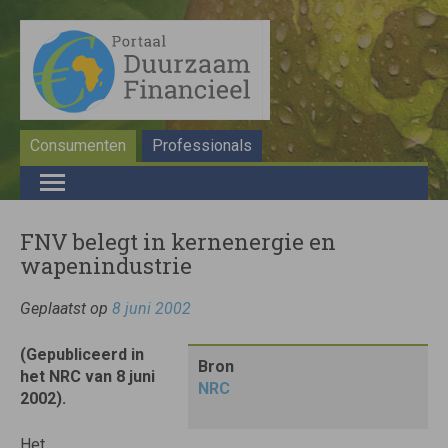
Consumenten
Professionals
FNV belegt in kernenergie en
wapenindustrie
Geplaatst op
8 juni 2002
(Gepubliceerd in
Bron
het NRC van 8 juni
NRC
2002).
Het