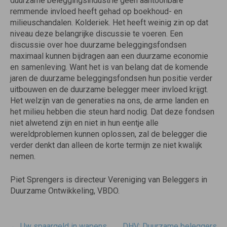
duurzame beleggingsindustrie geen aantoonbare
remmende invloed heeft gehad op boekhoud- en
milieuschandalen. Kolderiek. Het heeft weinig zin op dat
niveau deze belangrijke discussie te voeren. Een
discussie over hoe duurzame beleggingsfondsen
maximaal kunnen bijdragen aan een duurzame economie
en samenleving. Want het is van belang dat de komende
jaren de duurzame beleggingsfondsen hun positie verder
uitbouwen en de duurzame belegger meer invloed krijgt.
Het welzijn van de generaties na ons, de arme landen en
het milieu hebben die steun hard nodig. Dat deze fondsen
niet alwetend zijn en niet in hun eentje alle
wereldproblemen kunnen oplossen, zal de belegger die
verder denkt dan alleen de korte termijn ze niet kwalijk
nemen.
Piet Sprengers is directeur Vereniging van Beleggers in
Duurzame Ontwikkeling, VBDO.
Post
←
Uw spaargeld in wapens
DHV: Duurzame beleggers