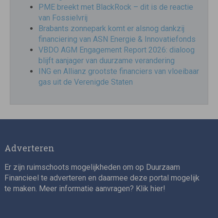
PME breekt met BlackRock – dit is de reactie
van Fossielvrij
Brabants zonnepark komt er alsnog dankzij
financiering van ASN Energie & Innovatiefonds
VBDO AGM Engagement Report 2026: dialoog
blijft aanjager van duurzame verandering
ING en Allianz grootste financiers van vloeibaar
gas uit de Verenigde Staten
Adverteren
Er zijn ruimschoots mogelijkheden om op Duurzaam
Financieel te adverteren en daarmee deze portal mogelijk
te maken. Meer informatie aanvragen? Klik
hier
!