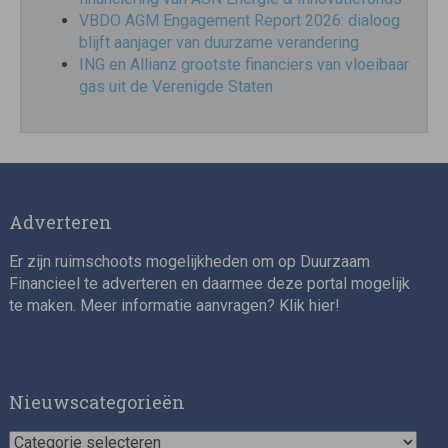
VBDO AGM Engagement Report 2026: dialoog
blijft aanjager van duurzame verandering
ING en Allianz grootste financiers van vloeibaar
gas uit de Verenigde Staten
Adverteren
Er zijn ruimschoots mogelijkheden om op Duurzaam
Financieel te adverteren en daarmee deze portal mogelijk
te maken. Meer informatie aanvragen? Klik
hier
!
Nieuwscategorieën
Nieuwscategorieën