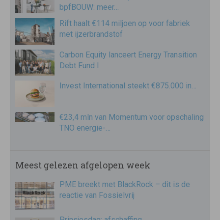
bpfBOUW: meer…
Rift haalt €114 miljoen op voor fabriek
met ijzerbrandstof
Carbon Equity lanceert Energy Transition
Debt Fund I
Invest International steekt €875.000 in…
€23,4 mln van Momentum voor opschaling
TNO energie-…
Meest gelezen afgelopen week
PME breekt met BlackRock – dit is de
reactie van Fossielvrij
Prinsjesdag: afschaffing