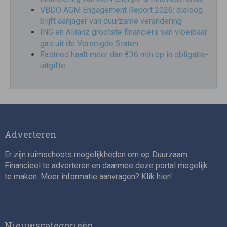
VBDO AGM Engagement Report 2026: dialoog
blijft aanjager van duurzame verandering
ING en Allianz grootste financiers van vloeibaar
gas uit de Verenigde Staten
Fastned haalt meer dan €36 mln op in obligatie-
uitgifte
Adverteren
Er zijn ruimschoots mogelijkheden om op Duurzaam
Financieel te adverteren en daarmee deze portal mogelijk
te maken. Meer informatie aanvragen? Klik
hier
!
Nieuwscategorieën