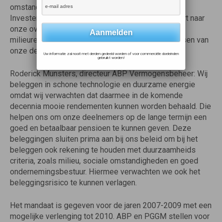
omstandigheden en goed ondernemingsbestuur.
Investeren in innovatieve schone technologie levert naar
onze overtuiging zowel een financieel als een
milieurendement op. Dat sluit goed aan bij de wensen van
onze deelnemers.
Uw informatie zal nooit met derden gedeeld worden of voor commerciële doeleinden
gebruikt worden!
Roderick Munsters, directeur ABP Vermogensbeheer: Wij
beleggen in schone technologie en duurzame energie
omdat wij verwachten dat daarmee in de komende
decennia mooie rendementen kunnen worden behaald. Die
helpen ons om onze deelnemers op de lange termijn een
goed en betaalbaar pensioen te kunnen geven. Deze
beleggingen sluiten prima aan bij ons beleid om bij het
beleggen ook rekening te houden met duurzaamheids
criteria, zoals milieu, sociale omstandigheden en goed
ondernemingsbestuur. Hiermee verwachten we ook het
beleggingsrisico te kunnen verlagen.
Het mandaat is gegeven voor de jaren 2007-2009 met een
mogelijke verlenging tot 2010. ABP en PGGM stellen voor