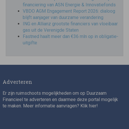
financiering van ASN Energie & Innovatiefonds
VBDO AGM Engagement Report 2026: dialoog
blijft aanjager van duurzame verandering
ING en Allianz grootste financiers van vloeibaar
gas uit de Verenigde Staten
Fastned haalt meer dan €36 mln op in obligatie-
uitgifte
Adverteren
Er zijn ruimschoots mogelijkheden om op Duurzaam
Financieel te adverteren en daarmee deze portal mogelijk
te maken. Meer informatie aanvragen? Klik
hier
!