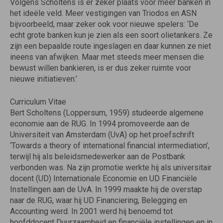
Volgens Scholtens is er zeker plaats voor meer banken in
het ideële veld. Meer vestigingen van Triodos en ASN
bijvoorbeeld, maar zeker ook voor nieuwe spelers: ‘De
echt grote banken kun je zien als een soort olietankers. Ze
zijn een bepaalde route ingeslagen en daar kunnen ze niet
ineens van afwijken. Maar met steeds meer mensen die
bewust willen bankieren, is er dus zeker ruimte voor
nieuwe initiatieven.’
Curriculum Vitae
Bert Scholtens (Loppersum, 1959) studeerde algemene
economie aan de RUG. In 1994 promoveerde aan de
Universiteit van Amsterdam (UvA) op het proefschrift
‘Towards a theory of international financial intermediation’,
terwijl hij als beleidsmedewerker aan de Postbank
verbonden was. Na zijn promotie werkte hij als universitair
docent (UD) Internationale Economie en UD Financiële
Instellingen aan de UvA. In 1999 maakte hij de overstap
naar de RUG, waar hij UD Financiering, Belegging en
Accounting werd. In 2001 werd hij benoemd tot
hoofddocent Duurzaamheid en financiële instellingen en in