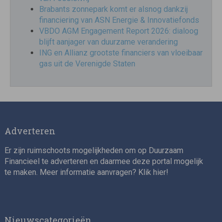
Brabants zonnepark komt er alsnog dankzij
financiering van ASN Energie & Innovatiefonds
VBDO AGM Engagement Report 2026: dialoog
blijft aanjager van duurzame verandering
ING en Allianz grootste financiers van vloeibaar
gas uit de Verenigde Staten
Adverteren
Er zijn ruimschoots mogelijkheden om op Duurzaam
Financieel te adverteren en daarmee deze portal mogelijk
te maken. Meer informatie aanvragen? Klik
hier
!
Nieuwscategorieën