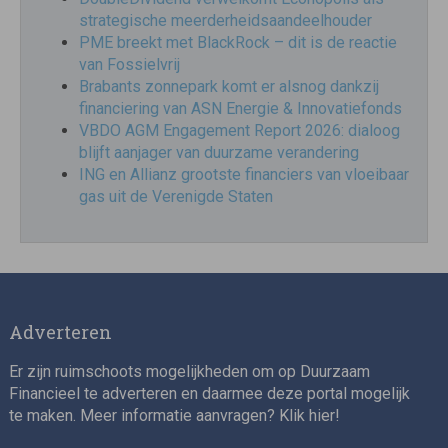
strategische meerderheidsaandeelhouder
PME breekt met BlackRock – dit is de reactie
van Fossielvrij
Brabants zonnepark komt er alsnog dankzij
financiering van ASN Energie & Innovatiefonds
VBDO AGM Engagement Report 2026: dialoog
blijft aanjager van duurzame verandering
ING en Allianz grootste financiers van vloeibaar
gas uit de Verenigde Staten
Adverteren
Er zijn ruimschoots mogelijkheden om op Duurzaam
Financieel te adverteren en daarmee deze portal mogelijk
te maken. Meer informatie aanvragen? Klik
hier
!