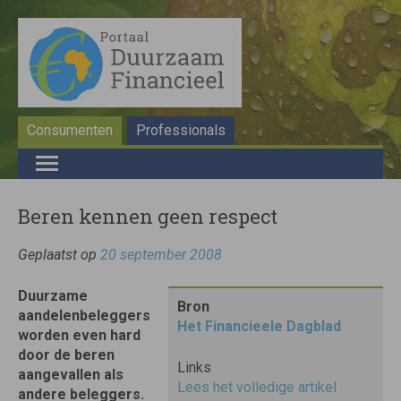
Consumenten
Professionals
Beren kennen geen respect
Geplaatst op
20 september 2008
Duurzame
Bron
aandelenbeleggers
Het Financieele Dagblad
worden even hard
door de beren
Links
aangevallen als
Lees het volledige artikel
andere beleggers.