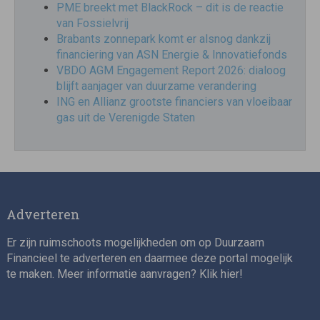
PME breekt met BlackRock – dit is de reactie
van Fossielvrij
Brabants zonnepark komt er alsnog dankzij
financiering van ASN Energie & Innovatiefonds
VBDO AGM Engagement Report 2026: dialoog
blijft aanjager van duurzame verandering
ING en Allianz grootste financiers van vloeibaar
gas uit de Verenigde Staten
Adverteren
Er zijn ruimschoots mogelijkheden om op Duurzaam
Financieel te adverteren en daarmee deze portal mogelijk
te maken. Meer informatie aanvragen? Klik
hier
!