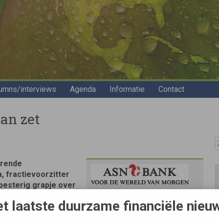
umns/interviews
Agenda
Informatie
Contact
aan zet
Z
erende
, fractievoorzitter
pesterig grapje over
n ASN zich hadden
Bron
t laatste duurzame financiële nieu
ls kunnen wij
De Pers
n deze tijd niet