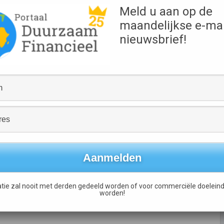
vies geef om in te
Meld u aan op de
maandelijkse e-mai
nieuwsbrief!
at
Enquête Landbouwkrediet in België legt grote nood aan
informatie over duurzaam beleggen bloot
→
tie zal nooit met derden gedeeld worden of voor commerciële doeleind
worden!