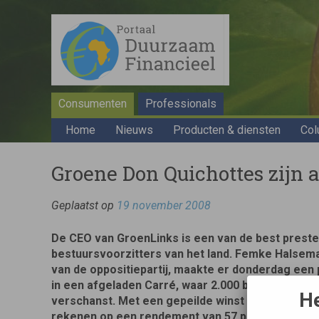
Consumenten
Professionals
Home
Nieuws
Producten & diensten
Col
Groene Don Quichottes zijn 
Geplaatst op
19 november 2008
De CEO van GroenLinks is een van de best prest
bestuursvoorzitters van het land. Femke Halsema
van de oppositiepartij, maakte er donderdag een 
in een afgeladen Carré, waar 2.000 beleggers va
He
verschanst. Met een gepeilde winst van vier zete
rekenen op een rendement van 57 procent. Dat is i