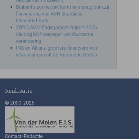
reactie van Fossielvrij
Brabants zonnepark komt er alsnog dankzij
financiering van ASN Energie &
Innovatiefonds
VBDO AGM Engagement Report 2026:
dialoog blijft aanjager van duurzame
verandering
ING en Allianz grootste financiers van
vloeibaar gas uit de Verenigde Staten
Realisatie
© 2000-2026
Contact/Redactie