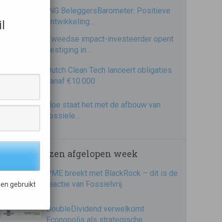
ING BeleggersBarometer: Positieve
ontwikkeling…
l
Zweedse impact-investeerder opent
vestiging in…
Dutch Clean Tech lanceert obligaties
vanaf €10.000
Hoe staat het met de afbouw van
fossiele…
Meest gelezen afgelopen week
PME breekt met BlackRock – dit is de
reactie van Fossielvrij
en gebruikt
DoubleDividend verwelkomt
Econopolis als strategische