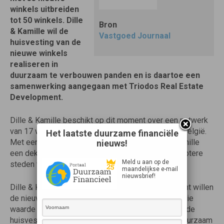
winkels uitbreiden
tot 50 winkels. Dille
Bron
& Kamille wil de
Vastgoed Journaal
huisvesting van de
nieuwe winkels
realiseren in
duurzaam te verbouwen panden en is daartoe een
samenwerking aangegaan met Triodos Real Estate
Development.
Dille & Kamille beschikt op dit moment over een netwerk
van 17 winkels in grotere steden in Nederland en België.
Het laatste duurzame financiële
Met een uitbreiding naar 50 winkels wil Dille & Kamille
nieuws!
een dekkend netwerk van winkels krijgen in alle grotere
Meld u aan op de
steden van Nederland en België.
maandelijkse e-mail
nieuwsbrief!
Dille & Kamille en Triodos Real Estate Development willen
de nieuwe winkelpanden ontwikkelen op plekken die
waarde toevoegen aan de stad. Dille & Kamille wil de
huisvesting van de nieuwe winkels realiseren in duurzaam