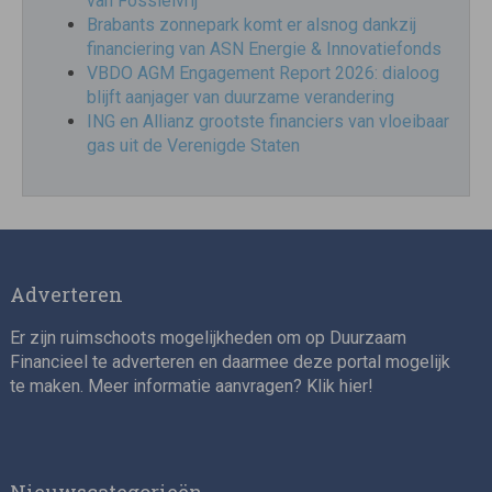
van Fossielvrij
Brabants zonnepark komt er alsnog dankzij
financiering van ASN Energie & Innovatiefonds
VBDO AGM Engagement Report 2026: dialoog
blijft aanjager van duurzame verandering
ING en Allianz grootste financiers van vloeibaar
gas uit de Verenigde Staten
Adverteren
Er zijn ruimschoots mogelijkheden om op Duurzaam
Financieel te adverteren en daarmee deze portal mogelijk
te maken. Meer informatie aanvragen? Klik
hier
!
Nieuwscategorieën