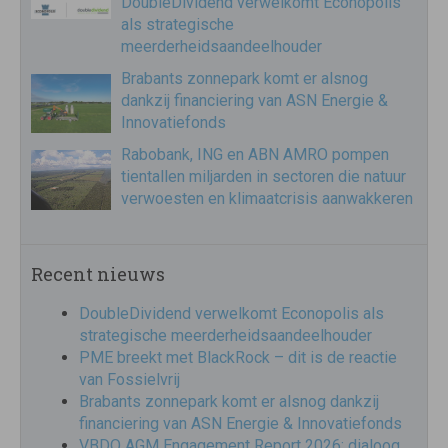
DoubleDividend verwelkomt Econopolis
als strategische
meerderheidsaandeelhouder
Brabants zonnepark komt er alsnog
dankzij financiering van ASN Energie &
Innovatiefonds
Rabobank, ING en ABN AMRO pompen
tientallen miljarden in sectoren die natuur
verwoesten en klimaatcrisis aanwakkeren
Recent nieuws
DoubleDividend verwelkomt Econopolis als
strategische meerderheidsaandeelhouder
PME breekt met BlackRock – dit is de reactie
van Fossielvrij
Brabants zonnepark komt er alsnog dankzij
financiering van ASN Energie & Innovatiefonds
VBDO AGM Engagement Report 2026: dialoog