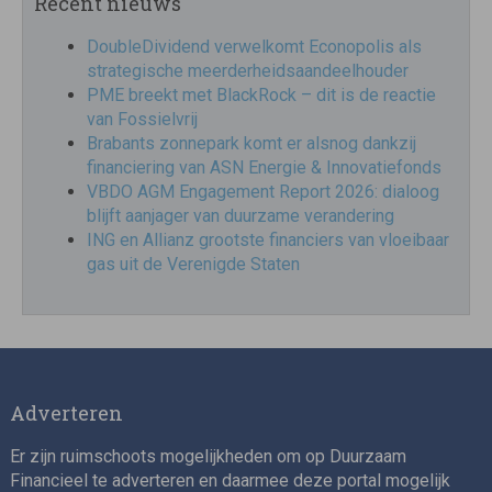
Recent nieuws
DoubleDividend verwelkomt Econopolis als
strategische meerderheidsaandeelhouder
PME breekt met BlackRock – dit is de reactie
van Fossielvrij
Brabants zonnepark komt er alsnog dankzij
financiering van ASN Energie & Innovatiefonds
VBDO AGM Engagement Report 2026: dialoog
blijft aanjager van duurzame verandering
ING en Allianz grootste financiers van vloeibaar
gas uit de Verenigde Staten
Adverteren
Er zijn ruimschoots mogelijkheden om op Duurzaam
Financieel te adverteren en daarmee deze portal mogelijk