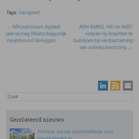
Tags:
Vastgoed
Post
←
MN publiceert digitaal
ABN AMRO, ING en NIBC
navigatie
jaarverslag Maatschappelijk
roepen op krachten te
Verantwoord Beleggen
bundelen bij verduurzaming
van scheepsrecycling
→
Zoek
Gerelateerd nieuws
Primeur: eerste meetmethode voor
plasticimpact in…