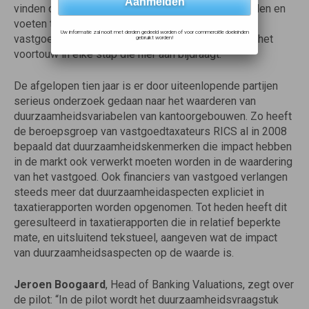
vinden dat een unieke kans om onze ambities handen en
voeten te geven. Hierin nemen wij als grootste
Uw informatie zal nooit met derden gedeeld worden of voor commerciële doeleinden
vastgoedadviseur in Nederland graag en met trots het
gebruikt worden!
voortouw in elke stap die hier aan bijdraagt.”
De afgelopen tien jaar is er door uiteenlopende partijen
serieus onderzoek gedaan naar het waarderen van
duurzaamheidsvariabelen van kantoorgebouwen. Zo heeft
de beroepsgroep van vastgoedtaxateurs RICS al in 2008
bepaald dat duurzaamheidskenmerken die impact hebben
in de markt ook verwerkt moeten worden in de waardering
van het vastgoed. Ook financiers van vastgoed verlangen
steeds meer dat duurzaamheidaspecten expliciet in
taxatierapporten worden opgenomen. Tot heden heeft dit
geresulteerd in taxatierapporten die in relatief beperkte
mate, en uitsluitend tekstueel, aangeven wat de impact
van duurzaamheidsaspecten op de waarde is.
Jeroen Boogaard
, Head of Banking Valuations, zegt over
de pilot: “In de pilot wordt het duurzaamheidsvraagstuk