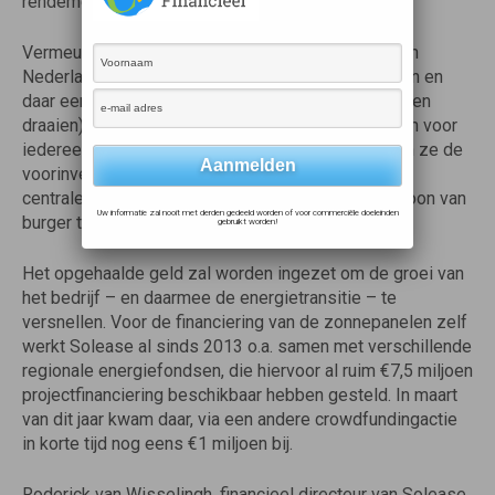
rendement als kers op de taart”.
Vermeulen spreekt ook wel van “zonne-energie ván
Nederlanders (red. die geld vrij beschikbaar hebben en
daar een duurzaam en financieel rendement op willen
draaien) vóór Nederlanders” (red: om zonnepanelen voor
iedereen bereikbaar te maken ook al kunnen/willen ze de
voorinvestering niet doen). Geheel zonder hulp van
centrale partijen zoals banken, overheid maar gewoon van
Uw informatie zal nooit met derden gedeeld worden of voor commerciële doeleinden
burger tot burger.
gebruikt worden!
Het opgehaalde geld zal worden ingezet om de groei van
het bedrijf – en daarmee de energietransitie – te
versnellen. Voor de financiering van de zonnepanelen zelf
werkt Solease al sinds 2013 o.a. samen met verschillende
regionale energiefondsen, die hiervoor al ruim €7,5 miljoen
projectfinanciering beschikbaar hebben gesteld. In maart
van dit jaar kwam daar, via een andere crowdfundingactie
in korte tijd nog eens €1 miljoen bij.
Roderick van Wisselingh, financieel directeur van Solease,