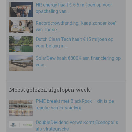
HR energy haalt € 5,6 miljoen op voor
opschaling van…
Recordcrowdfunding: ‘kaas zonder koe’
van Those…
Dutch Clean Tech haalt €15 miljoen op
voor belang in…
SolarDew haalt €800K aan financiering op
voor…
Meest gelezen afgelopen week
PME breekt met BlackRock – dit is de
reactie van Fossielvrij
DoubleDividend verwelkomt Econopolis
als strategische