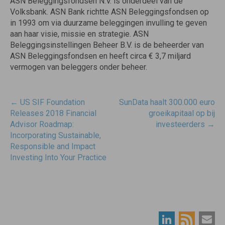
ASN Beleggingsfondsen N.V. is onderdeel van de
Volksbank. ASN Bank richtte ASN Beleggingsfondsen op
in 1993 om via duurzame beleggingen invulling te geven
aan haar visie, missie en strategie. ASN
Beleggingsinstellingen Beheer B.V. is de beheerder van
ASN Beleggingsfondsen en heeft circa € 3,7 miljard
vermogen van beleggers onder beheer.
Post
←
US SIF Foundation
SunData haalt 300.000 euro
navigatie
Releases 2018 Financial
groeikapitaal op bij
Advisor Roadmap:
investeerders
→
Incorporating Sustainable,
Responsible and Impact
Investing Into Your Practice