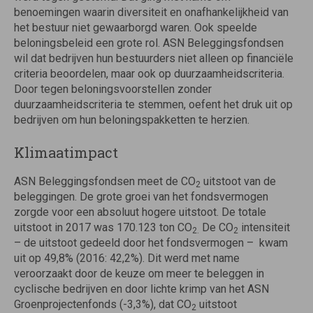
benoemingen waarin diversiteit en onafhankelijkheid van
het bestuur niet gewaarborgd waren. Ook speelde
beloningsbeleid een grote rol. ASN Beleggingsfondsen
wil dat bedrijven hun bestuurders niet alleen op financiële
criteria beoordelen, maar ook op duurzaamheidscriteria.
Door tegen beloningsvoorstellen zonder
duurzaamheidscriteria te stemmen, oefent het druk uit op
bedrijven om hun beloningspakketten te herzien.
Klimaatimpact
ASN Beleggingsfondsen meet de CO
uitstoot van de
2
beleggingen. De grote groei van het fondsvermogen
zorgde voor een absoluut hogere uitstoot. De totale
uitstoot in 2017 was 170.123 ton CO
De CO
intensiteit
2.
2
– de uitstoot gedeeld door het fondsvermogen – kwam
uit op 49,8% (2016: 42,2%). Dit werd met name
veroorzaakt door de keuze om meer te beleggen in
cyclische bedrijven en door lichte krimp van het ASN
Groenprojectenfonds (-3,3%), dat CO
uitstoot
2