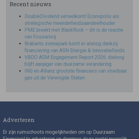
Recent nieuws
DoubleDividend verwelkomt Econopolis als
strategische meerderheidsaandeelhouder
PME breekt met BlackRock – dit is de reactie
van Fossielvrij
Brabants zonnepark komt er alsnog dankzij
financiering van ASN Energie & Innovatiefonds
VBDO AGM Engagement Report 2026: dialoog
blijft aanjager van duurzame verandering
ING en Allianz grootste financiers van vloeibaar
gas uit de Verenigde Staten
Adverteren
Er zijn ruimschoots mogelijkheden om op Duurzaam
Financieel te adverteren en daarmee deze portal mogelijk