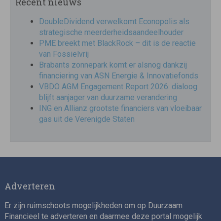
Recent nieuws
DoubleDividend verwelkomt Econopolis als
strategische meerderheidsaandeelhouder
PME breekt met BlackRock – dit is de reactie
van Fossielvrij
Brabants zonnepark komt er alsnog dankzij
financiering van ASN Energie & Innovatiefonds
VBDO AGM Engagement Report 2026: dialoog
blijft aanjager van duurzame verandering
ING en Allianz grootste financiers van vloeibaar
gas uit de Verenigde Staten
Adverteren
Er zijn ruimschoots mogelijkheden om op Duurzaam
Financieel te adverteren en daarmee deze portal mogelijk