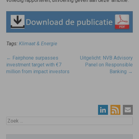
volledig rapporteren, uitvoering geven aan deze ‘ambitie’.
Tags:
Klimaat & Energie
Post
←
Fairphone surpasses
Uitgelicht: NVB Advisory
navigatie
investment target with €7
Panel on Responsible
million from impact investors
Banking
→
Zoek