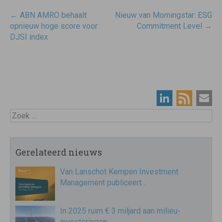
Post
←
ABN AMRO behaalt
Nieuw van Morningstar: ESG
navigatie
opnieuw hoge score voor
Commitment Level
→
DJSI index
Zoek
Gerelateerd nieuws
Van Lanschot Kempen Investment
Management publiceert…
In 2025 ruim € 3 miljard aan milieu-
investeringen…