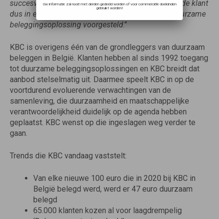
succesvolle ‘Beleggen met je wisselgeld’. Zo krijgt de klant
Uw informatie zal nooit met derden gedeeld worden of voor commerciële doeleinden
gebruikt worden!
dus in elk beleggingsproces in KBC Mobile een duurzame
beleggingsoplossing voorgesteld
.”
KBC is overigens één van de grondleggers van duurzaam
beleggen in België. Klanten hebben al sinds 1992 toegang
tot duurzame beleggingsoplossingen en KBC breidt dat
aanbod stelselmatig uit. Daarmee speelt KBC in op de
voortdurend evoluerende verwachtingen van de
samenleving, die duurzaamheid en maatschappelijke
verantwoordelijkheid duidelijk op de agenda hebben
geplaatst. KBC wenst op die ingeslagen weg verder te
gaan.
Trends die KBC vandaag vaststelt:
Van elke nieuwe 100 euro die in 2020 bij KBC in
België belegd werd, werd er 47 euro duurzaam
belegd
65.000 klanten kozen al voor laagdrempelig