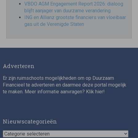
VBDO AGM Engagement Report 2026: dialoog
blijft aanjager van duurzame verandering
ING en Allianz grootste financiers van vloeibaar
gas uit de Verenigde Staten
Adverteren
Er zijn ruimschoots mogelijkheden om op Duurzaam
Financieel te adverteren en daarmee deze portal mogelijk
te maken. Meer informatie aanvragen? Klik
hier
!
Nieuwscategorieën
Nieuwscategorieën