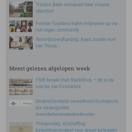
Triodos Bank vernieuwt haar visuele
identiteit
Female founders halen miljoenen op via
hun eigen community
Recordcrowdfunding: ‘kaas zonder koe’
van Those…
Meest gelezen afgelopen week
PME breekt met BlackRock – dit is de
reactie van Fossielvrij
DoubleDividend verwelkomt Econopolis
als strategische
meerderheidsaandeelhouder
Prinsjesdag: afschaffing
belastingvoordeel voor groen beleggen